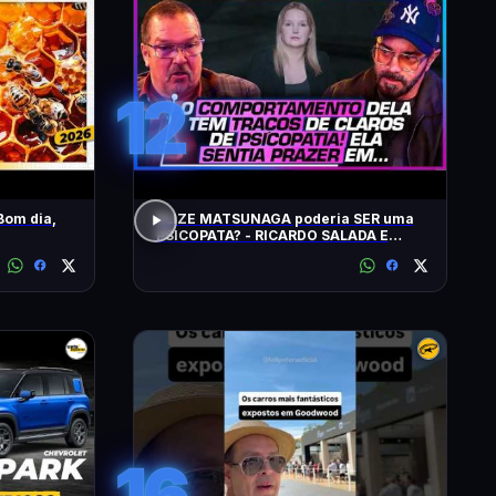
12
Bom dia,
ELIZE MATSUNAGA poderia SER uma
PSICOPATA? - RICARDO SALADA E
JORGE LORDELLO
16