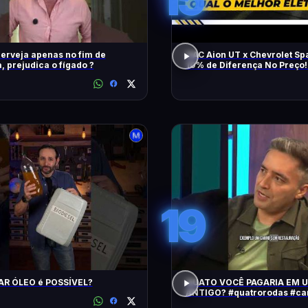
erveja apenas no fim de
GAC Aion UT x Chevrolet Sp
 prejudica o fígado ?
10% de Diferença No Preço!
Melhor Elétrico?
19
AR ÓLEO é POSSÍVEL?
QUATO VOCÊ PAGARIA EM 
ANTIGO? #quatrorodas #carroantigo
#preçodecarros