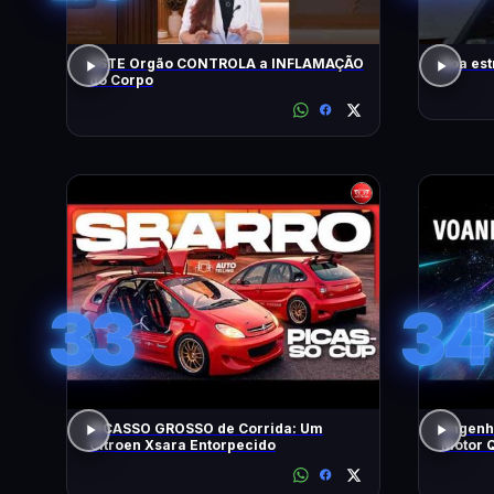
ESTE Orgão CONTROLA a INFLAMAÇÃO
Boa est
do Corpo
33
34
PICASSO GROSSO de Corrida: Um
Engenh
Citroen Xsara Entorpecido
Motor Q