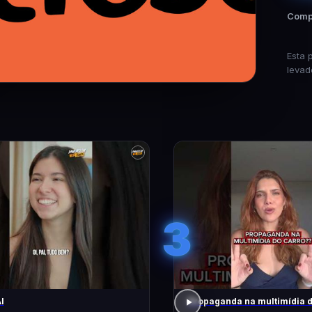
Compa
Esta 
levad
3
I
Propaganda na multimídia 