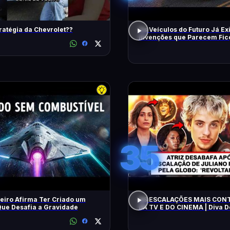
ratégia da Chevrolet??
Os Veículos do Futuro Já Ex
Invenções que Parecem Fic
Científica!
35
eiro Afirma Ter Criado um
AS ESCALAÇÕES MAIS CON
ue Desafia a Gravidade
DA TV E DO CINEMA | Diva 