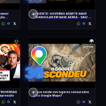
istem!
URGENTE: GOVERNO ADMITE NAVE
ção
TRIANGULAR EM BASE AÉREA - SAIU O
5º LOTE DE ARQUIVOS OVNI
36
TROVERSAS
O que existe nos lugares censurados
Depressão
pelo Google Maps?