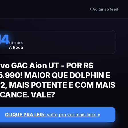
Voltar ao feed
14
CLICKS
A Roda
vo GAC Aion UT - POR R$
5.990! MAIOR QUE DOLPHIN E
2, MAIS POTENTE E COM MAIS
CANCE. VALE?
CLIQUE PRA LER
e volte pra ver mais links »