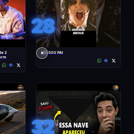
28
de 2
EU SOU PAI
arm
32