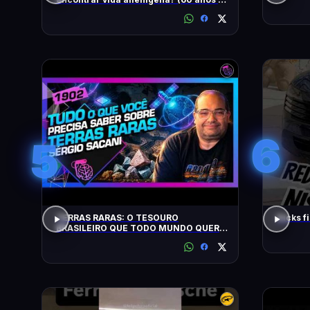
busca)
6
5
TERRAS RARAS: O TESOURO
Kicks f
BRASILEIRO QUE TODO MUNDO QUER:
SACANI - Inteligência Ltda. Podcast
#1902