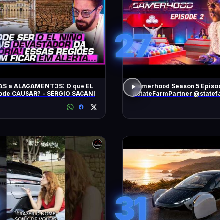
27
AS a ALAGAMENTOS: O que EL
Gamerhood Season 5 Episo
ode CAUSAR? - SÉRGIO SACANI
#StateFarmPartner @statef
31