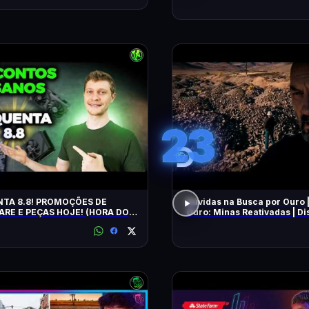
23
TA 8.8! PROMOÇÕES DE
Dúvidas na Busca por Ouro 
RE E PEÇAS HOJE! (HORA DO
Ouro: Minas Reativadas | D
E!)
Brasil