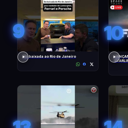
9
10
Da baixada ao Rio de Janeiro
LANÇAM
STARLI
13
14