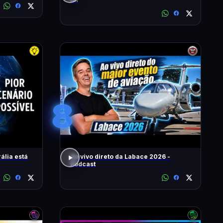
8
ália está
Ao vivo direto da Labace 2026 -
Podcast