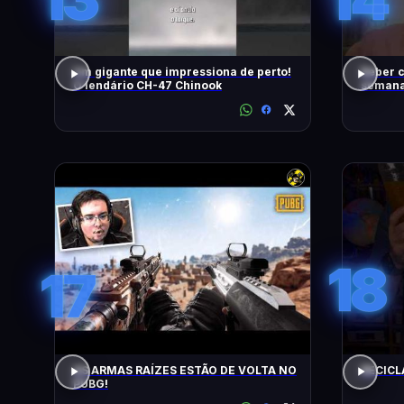
Um gigante que impressiona de perto!
Beber c
O lendário CH-47 Chinook
semana,
18
17
AS ARMAS RAÍZES ESTÃO DE VOLTA NO
RECICL
PUBG!