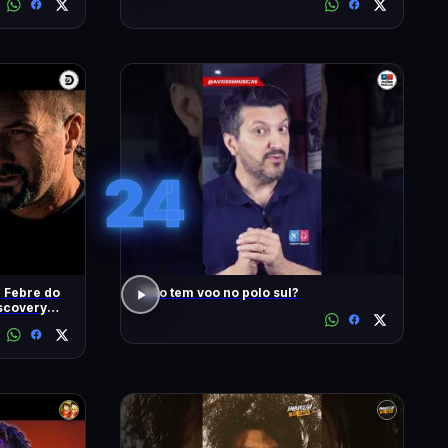
24
| Febre do
Não tem voo no polo sul?
iscovery