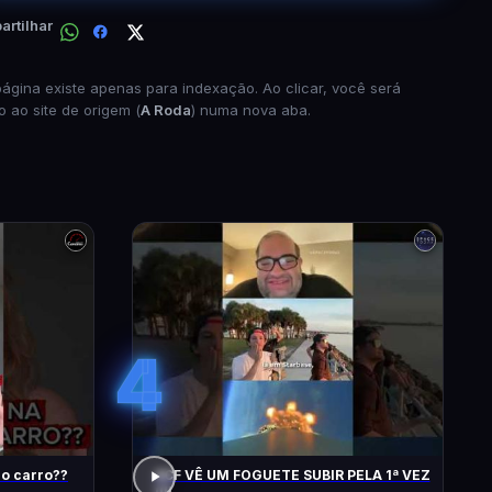
rtilhar
página existe apenas para indexação. Ao clicar, você será
o ao site de origem (
A Roda
) numa nova aba.
4
do carro??
ACF VÊ UM FOGUETE SUBIR PELA 1ª VEZ
!!!!