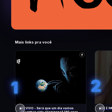
Mais links pra você
2
1
AO VIVO - Será que um dia vamos
PAI É PA
encontrar vida alienígena? (60 anos de