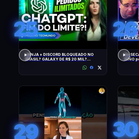
25
26
JANJA + DISCORD BLOQUEADO NO
De SEC
BRASIL? GALAXY DE R$ 20 MIL?
NIÑO p
CHATGPT, GTA 6, SWITCH, SPACEX,
NPM E +
30
29