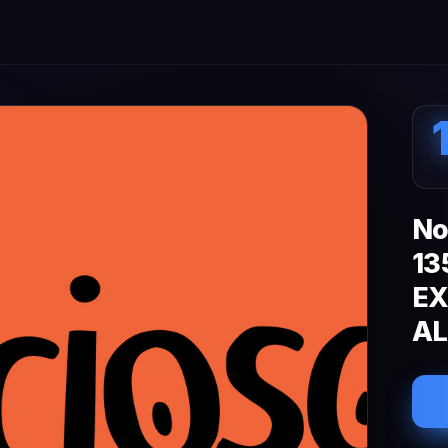
No
13
EX
AL