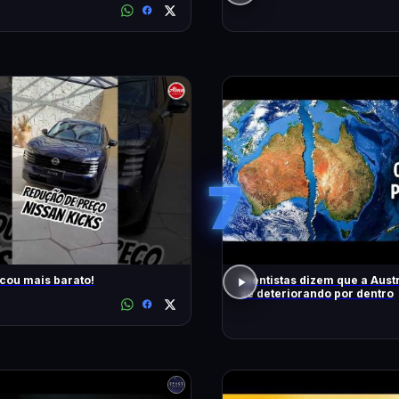
7
icou mais barato!
Cientistas dizem que a Austr
se deteriorando por dentro