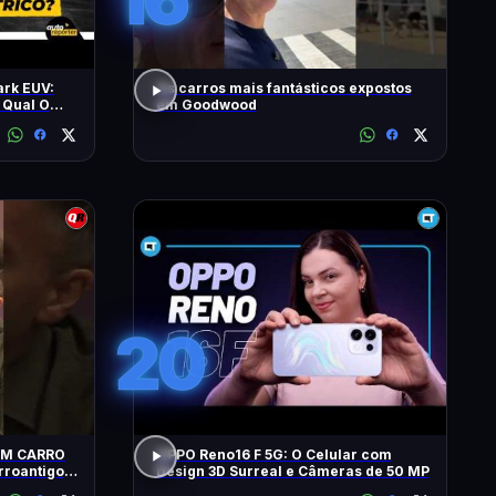
ark EUV:
Os carros mais fantásticos expostos
 Qual O
em Goodwood
20
UM CARRO
OPPO Reno16 F 5G: O Celular com
Design 3D Surreal e Câmeras de 50 MP