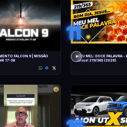
11
ENTO FALCON 9 | MISSÃO
MEU MEL: DOCE PALAVRA - 
NK 17-38
Jesus! 219/365 (2026)
15