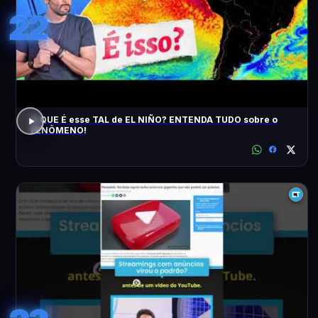
22
O QUE É esse TAL de EL NIÑO? ENTENDA TUDO sobre o
FENÔMENO!