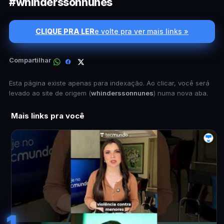
#whinderssonnunes
CLIQUE PRA LER
e volte pra ver mais links »
Compartilhar
Esta página existe apenas para indexação. Ao clicar, você será
levado ao site de origem (
whinderssonnunes
) numa nova aba.
Mais links pra você
1