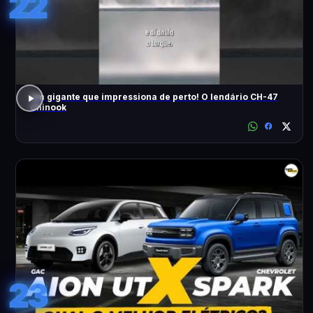
22
Um gigante que impressiona de perto! O lendário CH-47
Chinook
23