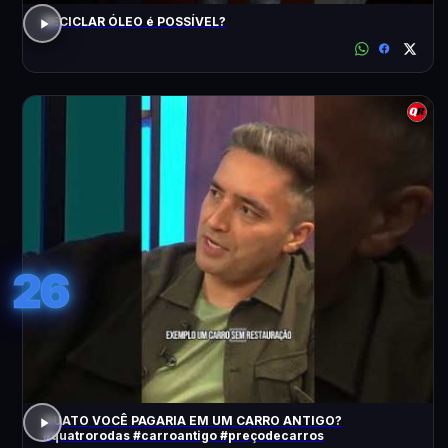
RECICLAR ÓLEO é POSSÍVEL?
26
QUATO VOCÊ PAGARIA EM UM CARRO ANTIGO?
#quatrorodas #carroantigo #preçodecarros