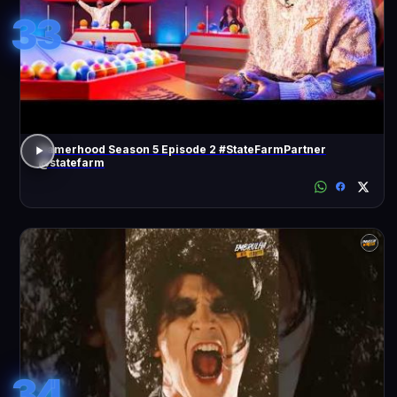
33
Gamerhood Season 5 Episode 2 #StateFarmPartner
@statefarm
34