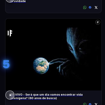
Gravidade
5
AO VIVO - Será que um dia vamos encontrar vida
alienígena? (60 anos de busca)