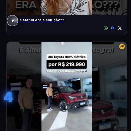
Mais etanol era a solução??
4