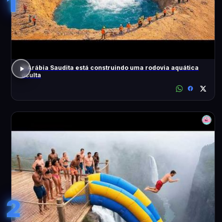
1
A Arábia Saudita está construindo uma rodovia aquática
oculta
2