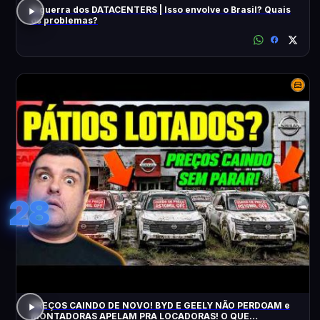
A guerra dos DATACENTERS | Isso envolve o Brasil? Quais
os problemas?
28
PREÇOS CAINDO DE NOVO! BYD E GEELY NÃO PERDOAM e
MONTADORAS APELAM PRA LOCADORAS! O QUE