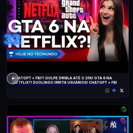
32
CHATGPT + FBI?! GOLPE DRIBLA ATÉ O 2FA! GTA 6 NA
NETFLIX?! DUOLINGO IRRITA USUÁRIOS! CHATGPT + FBI