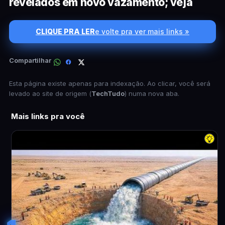
revelados em novo vazamento; veja
CLIQUE PRA LER
e volte pra ver mais links »
Compartilhar
Esta página existe apenas para indexação. Ao clicar, você será
levado ao site de origem (
TechTudo
) numa nova aba.
Mais links pra você