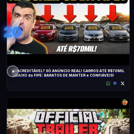
20
INACREDITÁVEL? SÓ ANÚNCIO REAL! CARROS ATÉ R$70MIL
ABAIXO da FIPE: BARATOS DE MANTER e CONFIÁVEIS!