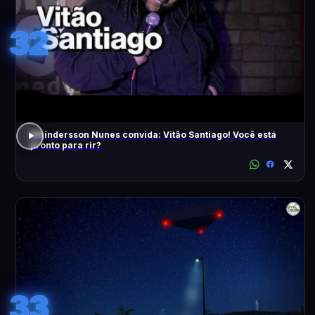
32
Whindersson Nunes convida: Vitão Santiago! Você está
pronto para rir?
33