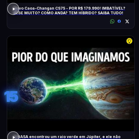
Novo Caoa-Changan CS75 - POR R$ 179.990! IMBATÍVEL?
BEBE MUITO? COMO ANDA? TEM HÍBRIDO? SAIBA TUDO!
15
A NASA encontrou um raio verde em Júpiter, e ele não