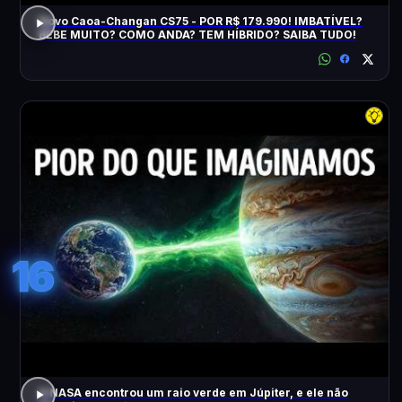
Novo Caoa-Changan CS75 - POR R$ 179.990! IMBATÍVEL?
BEBE MUITO? COMO ANDA? TEM HÍBRIDO? SAIBA TUDO!
16
A NASA encontrou um raio verde em Júpiter, e ele não