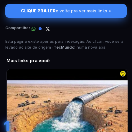
CLIQUE PRA LER
e volte pra ver mais links »
Compartilhar
Esta página existe apenas para indexação. Ao clicar, você será
levado ao site de origem (
TecMundo
) numa nova aba.
Mais links pra você
1