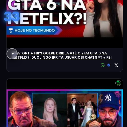
33
CHATGPT + FBI?! GOLPE DRIBLA ATÉ O 2FA! GTA 6 NA
NETFLIX?! DUOLINGO IRRITA USUÁRIOS! CHATGPT + FBI