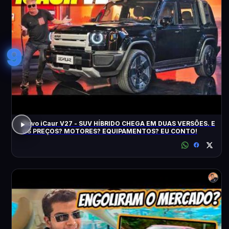
9
Novo iCaur V27 - SUV HÍBRIDO CHEGA EM DUAS VERSÕES. E
OS PREÇOS? MOTORES? EQUIPAMENTOS? EU CONTO!