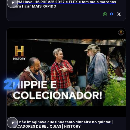
GWM Haval H6 PHEV35 2027 é FLEX e tem mais marchas
para ficar MAIS RÁPIDO
27
Ele não imaginava que tinha tanto dinheiro no quintal! |
CAÇADORES DE RELÍQUIAS | HISTORY