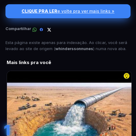
CLIQUE PRA LER
e volte pra ver mais links »
Compartilhar
Esta página existe apenas para indexação. Ao clicar, você será
levado ao site de origem (
whinderssonnunes
) numa nova aba.
Mais links pra você
1