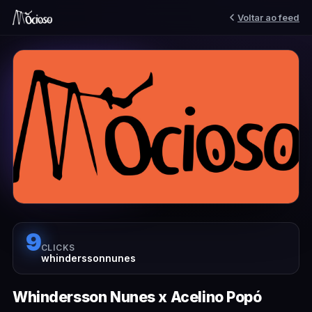
Voltar ao feed
9
CLICKS
whinderssonnunes
Whindersson Nunes x Acelino Popó