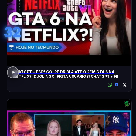
32
CHATGPT + FBI?! GOLPE DRIBLA ATÉ O 2FA! GTA 6 NA
NETFLIX?! DUOLINGO IRRITA USUÁRIOS! CHATGPT + FBI