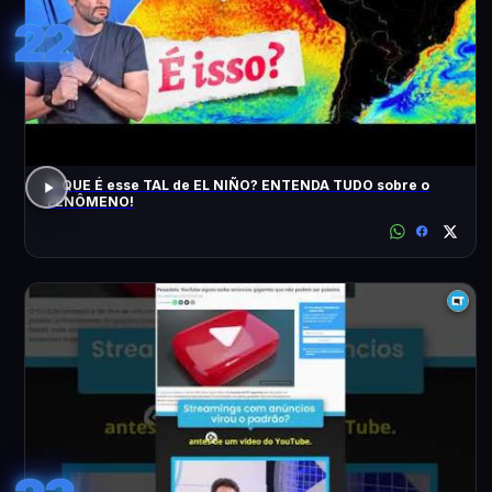
22
O QUE É esse TAL de EL NIÑO? ENTENDA TUDO sobre o
FENÔMENO!