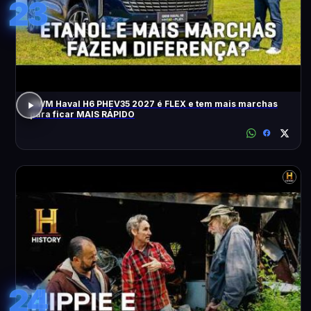
23
GWM Haval H6 PHEV35 2027 é FLEX e tem mais marchas
para ficar MAIS RÁPIDO
24