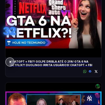
32
CHATGPT + FBI?! GOLPE DRIBLA ATÉ O 2FA! GTA 6 NA
NETFLIX?! DUOLINGO IRRITA USUÁRIOS! CHATGPT + FBI