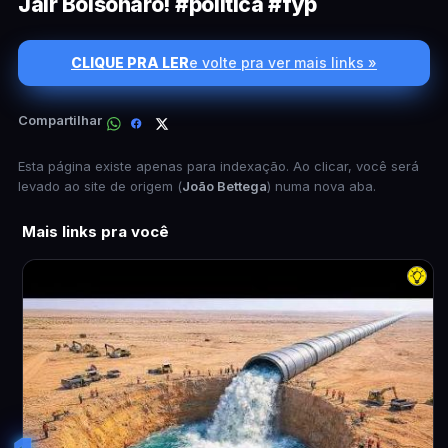
Jair Bolsonaro! #política #fyp
CLIQUE PRA LER
e volte pra ver mais links »
Compartilhar
Esta página existe apenas para indexação. Ao clicar, você será
levado ao site de origem (
João Bettega
) numa nova aba.
Mais links pra você