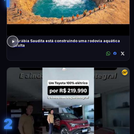
1
A Arábia Saudita está construindo uma rodovia aquática
oculta
2