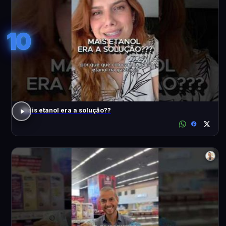
10
Mais etanol era a solução??