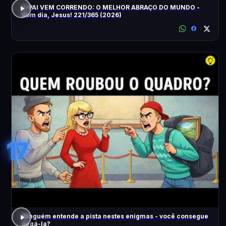
O PAI VEM CORRENDO: O MELHOR ABRAÇO DO MUNDO -
Bom dia, Jesus! 221/365 (2026)
17
Ninguém entende a pista nestes enigmas - você consegue
pegá-la?