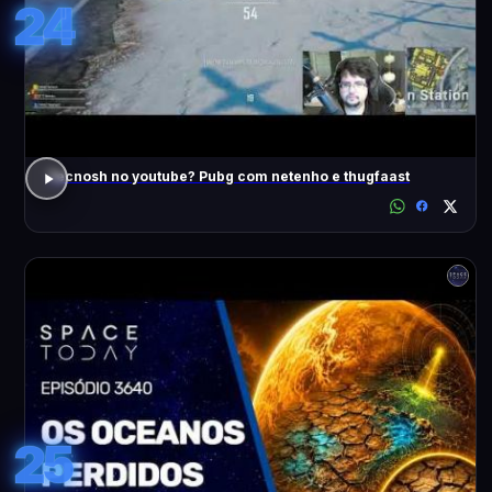
24
Tecnosh no youtube? Pubg com netenho e thugfaast
25