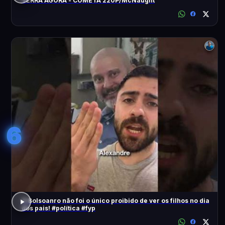
TERRA AGORA - COMETA 220P/McNaught
6
O Bolsoanro não foi o único proibido de ver os filhos no dia
dos pais! #política #fyp