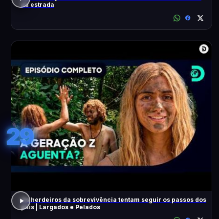
na estrada
29
Os herdeiros da sobrevivência tentam seguir os passos dos
pais | Largados e Pelados