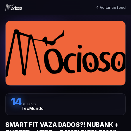
Voltar ao feed
14
CLICKS
TecMundo
SMART FIT VAZA DADOS?! NUBANK +