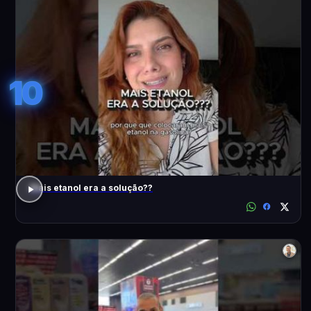
10
Mais etanol era a solução??