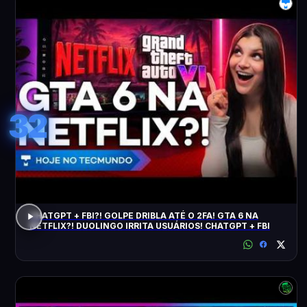
32
CHATGPT + FBI?! GOLPE DRIBLA ATÉ O 2FA! GTA 6 NA
NETFLIX?! DUOLINGO IRRITA USUÁRIOS! CHATGPT + FBI