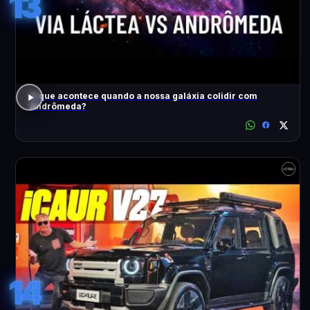
13
O que acontece quando a nossa galáxia colidir com
Andrômeda?
14