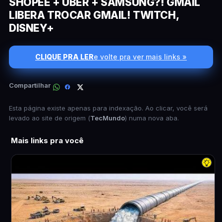
SHOPEE + UBER + SAMSUNG?! GMAIL
LIBERA TROCAR GMAIL! TWITCH,
DISNEY+
CLIQUE PRA LER
e volte pra ver mais links »
Compartilhar
Esta página existe apenas para indexação. Ao clicar, você será
levado ao site de origem (
TecMundo
) numa nova aba.
Mais links pra você