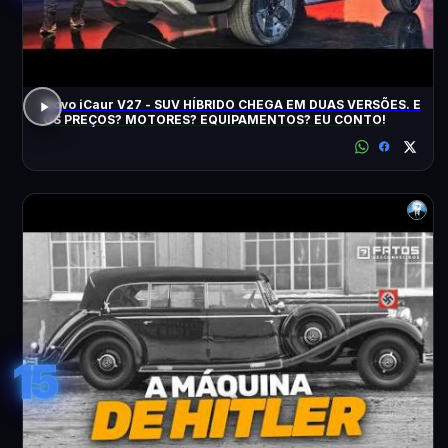
Novo iCaur V27 - SUV HÍBRIDO CHEGA EM DUAS VERSÕES. E
OS PREÇOS? MOTORES? EQUIPAMENTOS? EU CONTO!
15