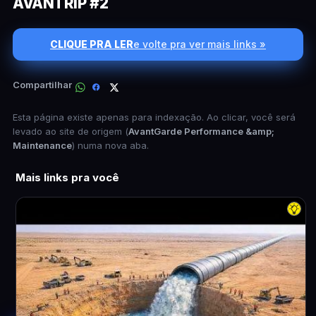
AVANTRIP #2
CLIQUE PRA LER
e volte pra ver mais links »
Compartilhar
Esta página existe apenas para indexação. Ao clicar, você será
levado ao site de origem (
AvantGarde Performance &amp;
Maintenance
) numa nova aba.
Mais links pra você