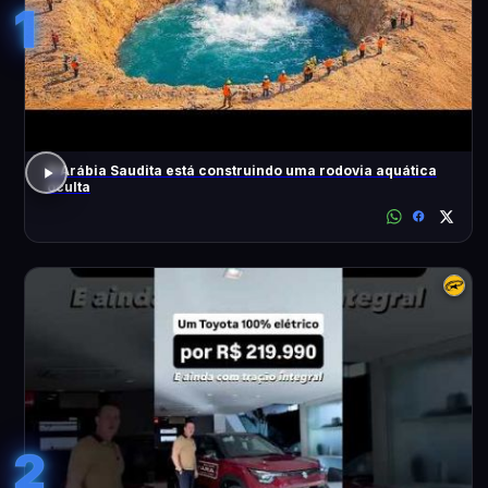
1
A Arábia Saudita está construindo uma rodovia aquática
oculta
2