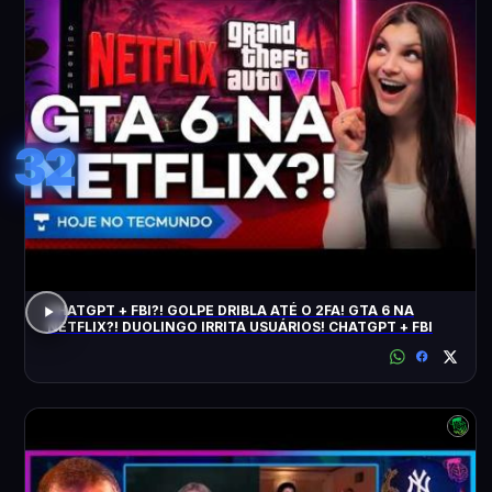
32
CHATGPT + FBI?! GOLPE DRIBLA ATÉ O 2FA! GTA 6 NA
NETFLIX?! DUOLINGO IRRITA USUÁRIOS! CHATGPT + FBI