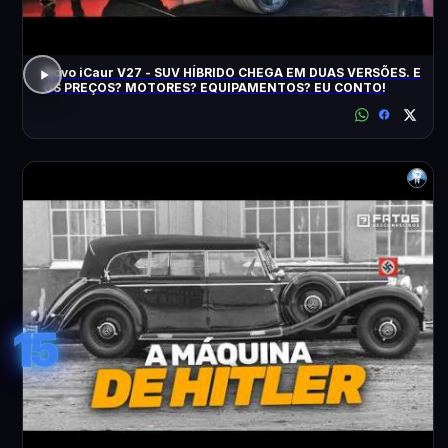
Novo iCaur V27 - SUV HÍBRIDO CHEGA EM DUAS VERSÕES. E
OS PREÇOS? MOTORES? EQUIPAMENTOS? EU CONTO!
15