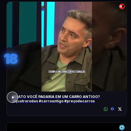
18
QUATO VOCÊ PAGARIA EM UM CARRO ANTIGO?
#quatrorodas #carroantigo #preçodecarros