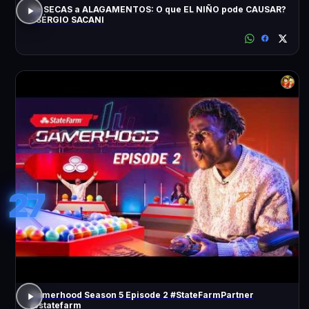
De SECAS a ALAGAMENTOS: O que EL NIÑO pode CAUSAR?
- SÉRGIO SACANI
27
Gamerhood Season 5 Episode 2 #StateFarmPartner
@statefarm