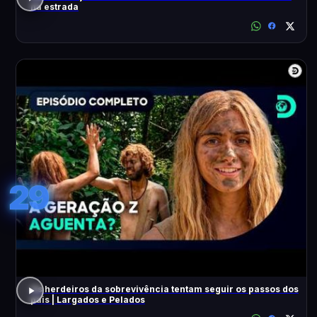
na estrada
29
Os herdeiros da sobrevivência tentam seguir os passos dos
pais | Largados e Pelados