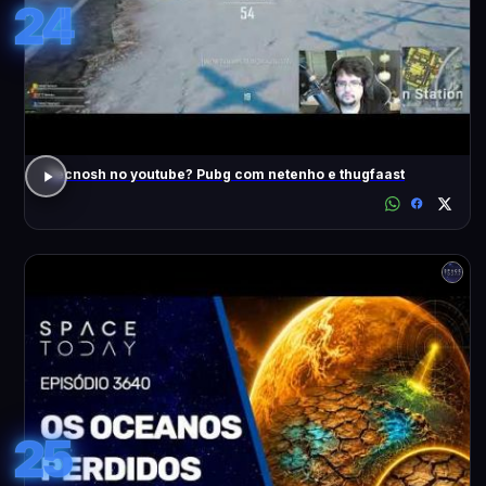
24
Tecnosh no youtube? Pubg com netenho e thugfaast
25