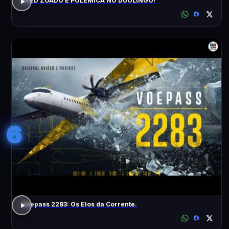
FEED ZOADO E POLÊMICA NO DUOLINGO!
6
Voepass 2283: Os Elos da Corrente.