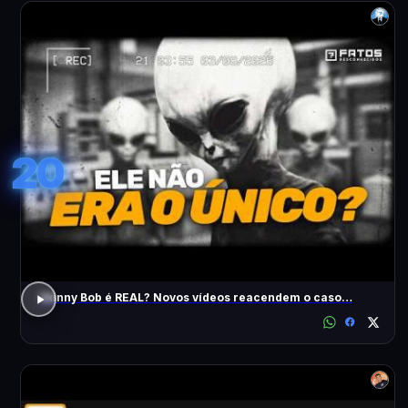
20
Skinny Bob é REAL? Novos vídeos reacendem o caso…