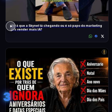
Será que a Skynet tá chegando ou é só papo do marketing
pra vender mais IA?
3