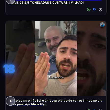
MAIS DE 2,5 TONELADAS E CUSTA R$ 1 MILHÃO!
18
O Bolsoanro não foi o único proibido de ver os filhos no dia
dos pais! #política #fyp