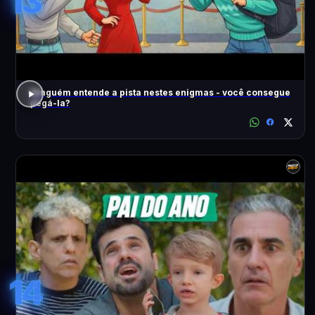
13
Ninguém entende a pista nestes enigmas - você consegue
pegá-la?
14