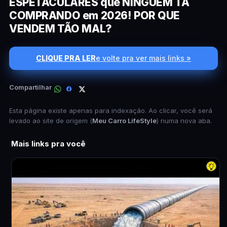
ESPETACULARES que NINGUÉM TÁ
COMPRANDO em 2026! POR QUE
VENDEM TÃO MAL?
CLIQUE PRA LER
e volte pra ver mais links »
Compartilhar
Esta página existe apenas para indexação. Ao clicar, você será
levado ao site de origem (
Meu Carro LifeStyle
) numa nova aba.
Mais links pra você