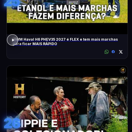
25
GWM Haval H6 PHEV35 2027 é FLEX e tem mais marchas
para ficar MAIS RÁPIDO
26