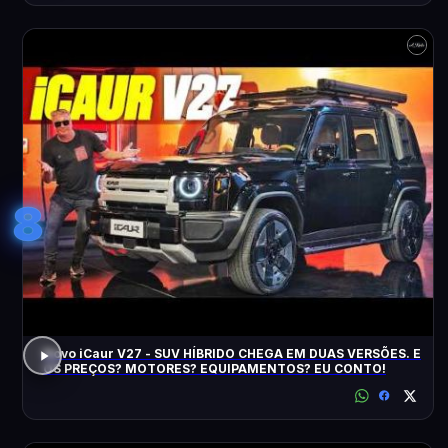
8
Novo iCaur V27 - SUV HÍBRIDO CHEGA EM DUAS VERSÕES. E
OS PREÇOS? MOTORES? EQUIPAMENTOS? EU CONTO!