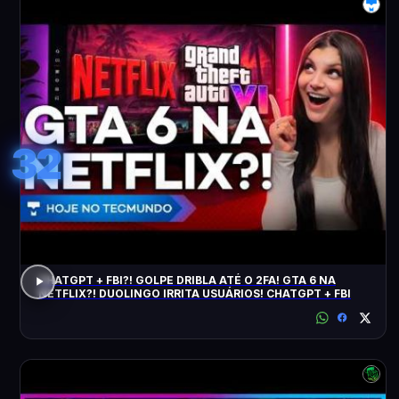
32
CHATGPT + FBI?! GOLPE DRIBLA ATÉ O 2FA! GTA 6 NA
NETFLIX?! DUOLINGO IRRITA USUÁRIOS! CHATGPT + FBI