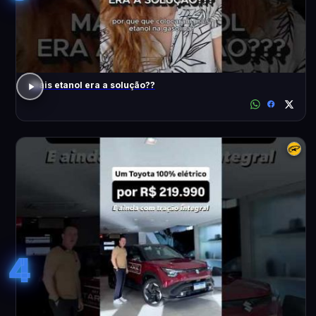
Mais etanol era a solução??
4