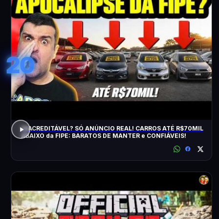
20
INACREDITÁVEL? SÓ ANÚNCIO REAL! CARROS ATÉ R$70MIL
ABAIXO da FIPE: BARATOS DE MANTER e CONFIÁVEIS!