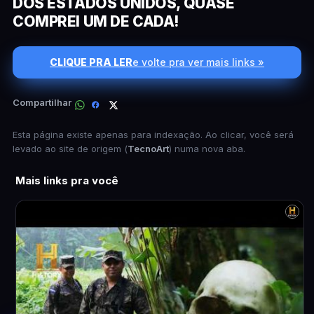
DOS ESTADOS UNIDOS, QUASE
COMPREI UM DE CADA!
CLIQUE PRA LER
e volte pra ver mais links »
Compartilhar
Esta página existe apenas para indexação. Ao clicar, você será
levado ao site de origem (
TecnoArt
) numa nova aba.
Mais links pra você