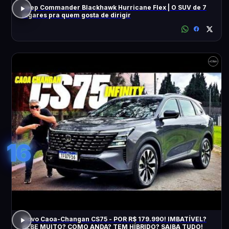
Jeep Commander Blackhawk Hurricane Flex | O SUV de 7
lugares pra quem gosta de dirigir
16
Novo Caoa-Changan CS75 - POR R$ 179.990! IMBATÍVEL?
BEBE MUITO? COMO ANDA? TEM HÍBRIDO? SAIBA TUDO!