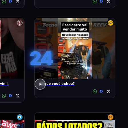
24
inil,
O que você achou?