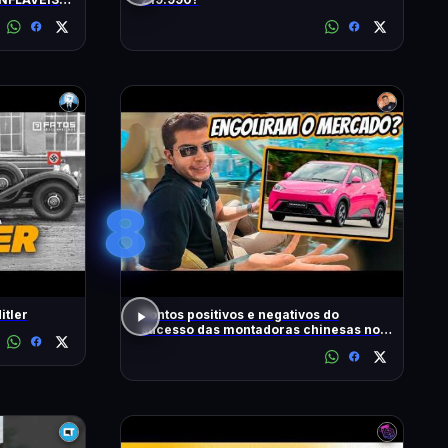
S
8
itler
Pontos positivos e negativos do
sucesso das montadoras chinesas no
Brasil