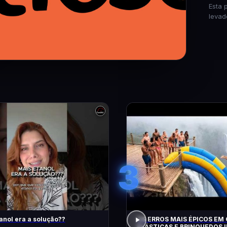
Esta 
levad
3
anol era a solução??
OS ERROS MAIS ÉPICOS EM
ELÁSTICAS E BRINQUEDOS I