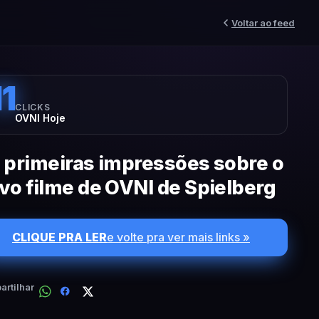
Voltar ao feed
11
CLICKS
OVNI Hoje
 primeiras impressões sobre o
vo filme de OVNI de Spielberg
CLIQUE PRA LER
e volte pra ver mais links »
rtilhar