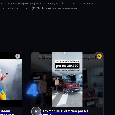
página existe apenas para indexação. Ao clicar, você será
o ao site de origem (
OVNI Hoje
) numa nova aba.
4
 CAMAS
Um Toyota 100% elétrico por R$
NFLÁVEIS
219.990?