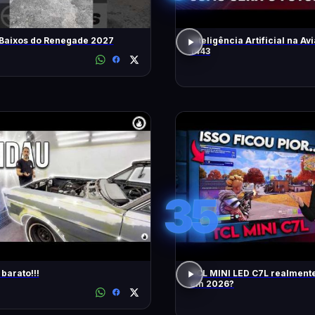
 Baixos do Renegade 2027
Inteligência Artificial na Avi
1443
35
barato!!!
TCL MINI LED C7L realment
em 2026?