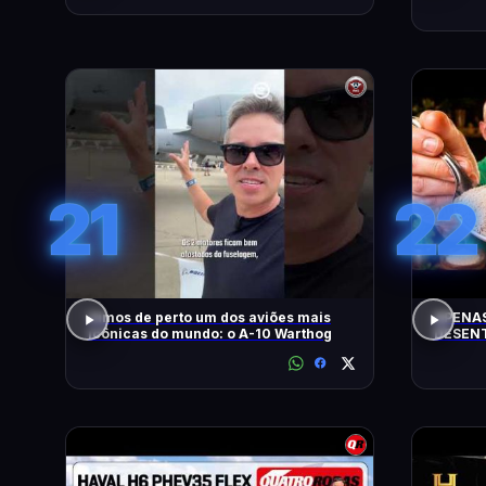
21
22
Vimos de perto um dos aviões mais
APENAS
icônicas do mundo: o A-10 Warthog
DESENT