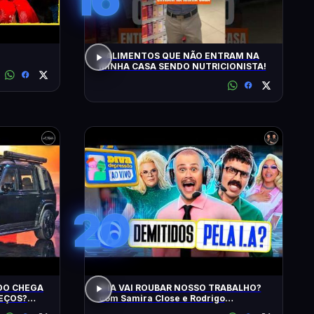
5 ALIMENTOS QUE NÃO ENTRAM NA
MINHA CASA SENDO NUTRICIONISTA!
20
IDO CHEGA
A IA VAI ROUBAR NOSSO TRABALHO?
REÇOS?
com Samira Close e Rodrigo
? EU
Apresentador | Diva Ao Vivo na DiaTV