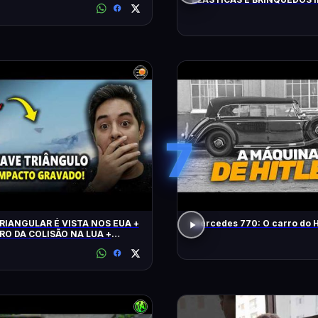
FLAGRADOS PELAS CÂMERA
7
RIANGULAR É VISTA NOS EUA +
Mercedes 770: O carro do H
RO DA COLISÃO NA LUA +
 CLIMÁTICO