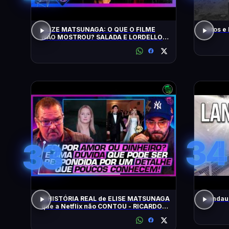
ELIZE MATSUNAGA: O QUE O FILME
Altos e
NÃO MOSTROU? SALADA E LORDELLO -
Inteligência Ltda. Podcast #1901
34
33
A HISTÓRIA REAL de ELISE MATSUNAGA
Landau 
que a Netflix não CONTOU - RICARDO
SALADA E JORGE LORDELLO