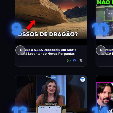
9
10
O Que a NASA Descobriu em Marte
COMBIN
Está Levantando Novas Perguntas
PLACA 
HOJE!
13
14