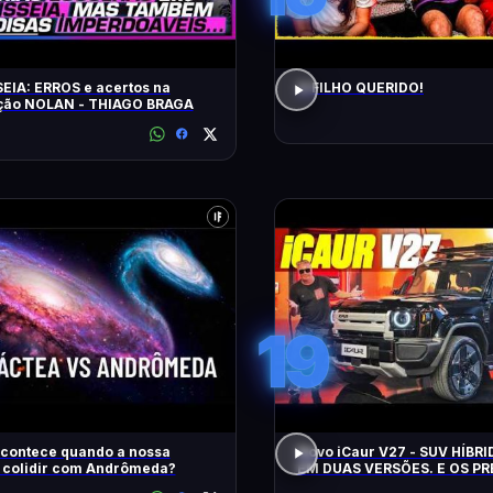
EIA: ERROS e acertos na
O FILHO QUERIDO!
ação NOLAN - THIAGO BRAGA
19
acontece quando a nossa
Novo iCaur V27 - SUV HÍBR
a colidir com Andrômeda?
EM DUAS VERSÕES. E OS P
MOTORES? EQUIPAMENTOS