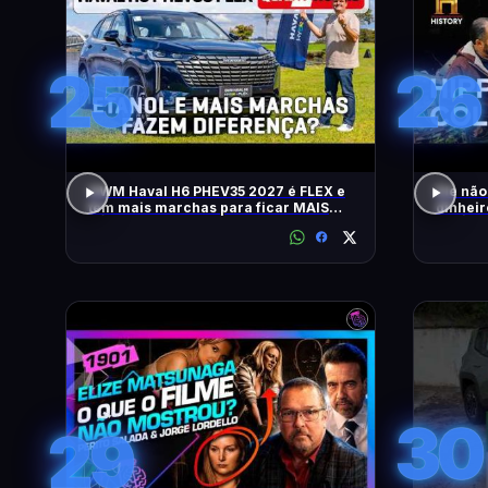
25
26
GWM Haval H6 PHEV35 2027 é FLEX e
Ele não
tem mais marchas para ficar MAIS
dinheir
RÁPIDO
RELÍQU
30
29