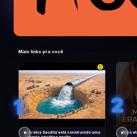
Mais links pra você
2
1
A Arábia Saudita está construindo uma
Mais et
rodovia aquática oculta