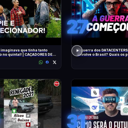
27
 imaginava que tinha tanto
A guerra dos DATACENTERS 
o no quintal! | CAÇADORES DE
envolve o Brasil? Quais os
IAS | HISTORY
31