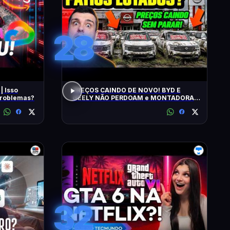
28
| Isso
PREÇOS CAINDO DE NOVO! BYD E
 problemas?
GEELY NÃO PERDOAM e MONTADORAS
APELAM PRA LOCADORAS! O QUE
ACONTECEU?
32