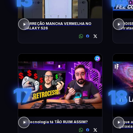
CORREÇÃO MANCHA VERMELHA NO
A ODISS
GALAXY S26
retrat
17
18
A Tecnologia tá TÃO RUIM ASSIM?
O que 
galáxi