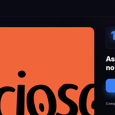
As
no
Compa