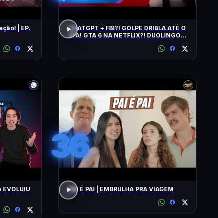
ação! | EP.
CHATGPT + FBI?! GOLPE DRIBLA ATÉ O
2FA! GTA 6 NA NETFLIX?! DUOLINGO
IRRITA USUÁRIOS! CHATGPT + FBI
36
e EVOLUIU
PAI É PAI | EMBRULHA PRA VIAGEM