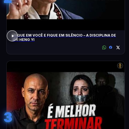
FOQUE EM VOCÊ E FIQUE EM SILÊNCIO – A DISCIPLINA DE
SHI HENG YI
3