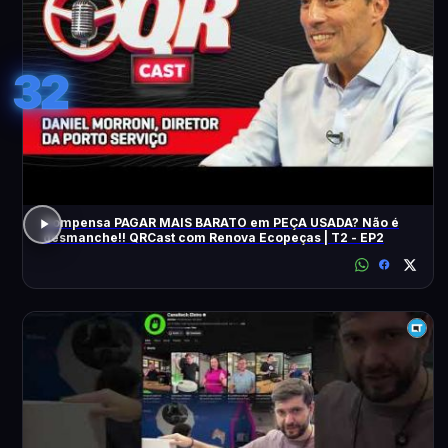
32
Compensa PAGAR MAIS BARATO em PEÇA USADA? Não é
desmanche!! QRCast com Renova Ecopeças | T2 - EP2