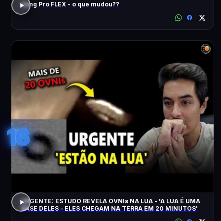
Song Pro FLEX - o que mudou??
16
URGENTE: ESTUDO REVELA OVNIs NA LUA - 'A LUA É UMA
BASE DELES - ELES CHEGAM NA TERRA EM 20 MINUTOS'