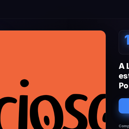
A 
es
Po
Compa