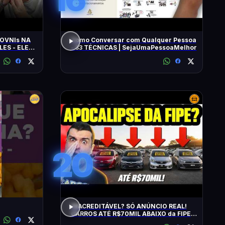
OVNIs NA
Como Conversar com Qualquer Pessoa
LES - ELES
- 33 TÉCNICAS | SejaUmaPessoaMelhor
MINUTOS'
20
INACREDITÁVEL? SÓ ANÚNCIO REAL!
CARROS ATÉ R$70MIL ABAIXO da FIPE:
BARATOS DE MANTER e CONFIÁVEIS!