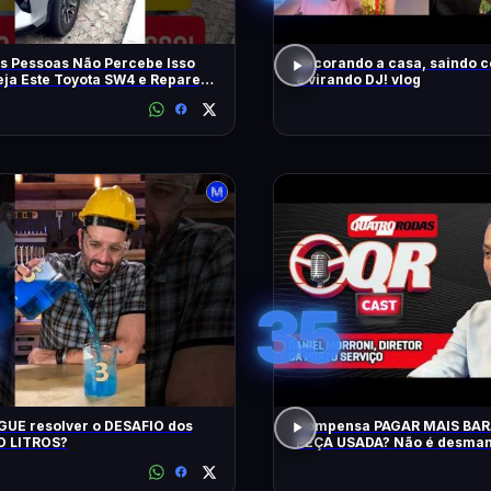
s Pessoas Não Percebe Isso
decorando a casa, saindo 
eja Este Toyota SW4 e Repare
e virando DJ! vlog
m
35
UE resolver o DESAFIO dos
Compensa PAGAR MAIS BA
 LITROS?
PEÇA USADA? Não é desman
QRCast com Renova Ecopeça
EP2