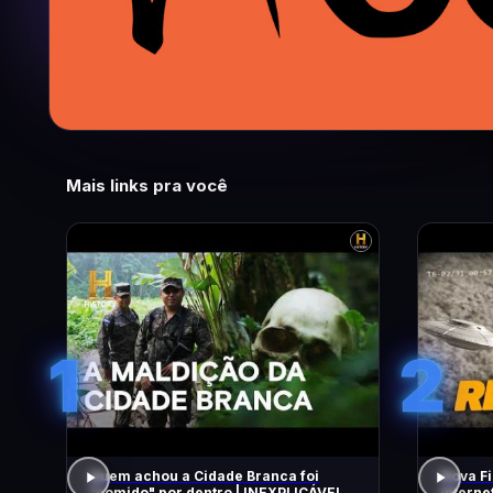
Mais links pra você
1
2
Quem achou a Cidade Branca foi
Nova Fi
"comido" por dentro | INEXPLICÁVEL
Intern