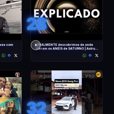
28
ivas com
FINALMENTE descobrimos de onde
vieram os ANÉIS de SATURNO | Astrum
Brasil
32