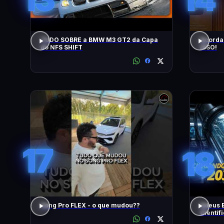
TUDO SOBRE a BMW M3 GT2 da Capa
Acorda
do NFS SHIFT
ISSO!
17
18
Song Pro FLEX - o que mudou??
Adeus 
Científ