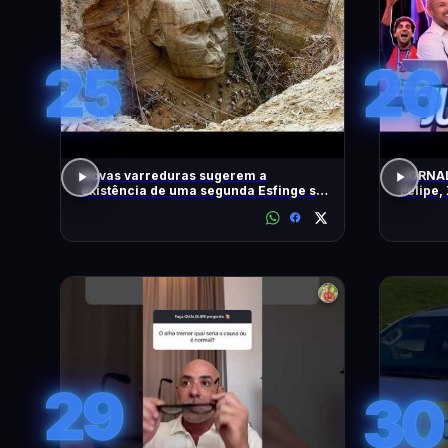
25
26
Novas varreduras sugerem a
JORNAL
existência de uma segunda Esfinge sob
Felipe,
as pirâmides
DiaTV
29
30