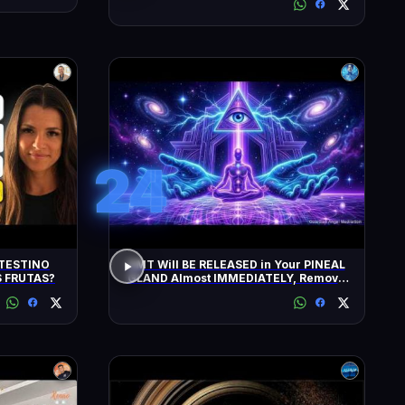
24
TESTINO
DMT Will BE RELEASED in Your PINEAL
 FRUTAS?
GLAND Almost IMMEDIATELY, Remove
All Negative Blockages | 432 Hz