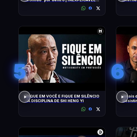
COM WILLIAM SHATNER | HISTORY
5
6
FOQUE EM VOCÊ E FIQUE EM SILÊNCIO
Sinais 
– A DISCIPLINA DE SHI HENG YI
Desisti
Nardel