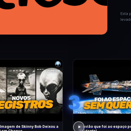
Esta 
levad
3
lmagem de Skinny Bob Deixou a
O avião que foi ao espaço p
et em Choque
Acidente!