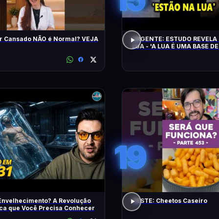
r Cansado NÃO é Normal? VEJA
URGENTE: ESTUDO REVELA 
LUA - 'A LUA É UMA BASE DE
CHEGAM NA TERRA EM 20 
19
Envelhecimento? A Revolução
TESTE: Cheetos Caseiro
ica que Você Precisa Conhecer