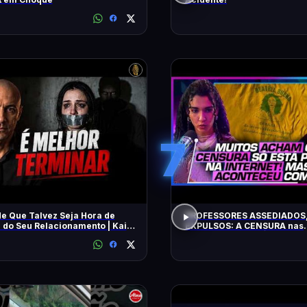
7
de Que Talvez Seja Hora de
PROFESSORES ASSEDIADOS,
r do Seu Relacionamento | Kaio
EXPULSOS: A CENSURA nas
universidades - SÁVIO DI M
BEATRIZ BUENO