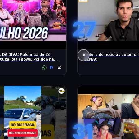
27
 DA DIVA: Polêmica de Zé
Leitura de notícias automot
 Xuxa lota shows, Política na
XENÃO
31