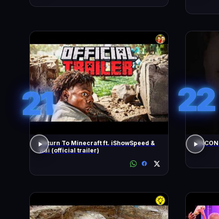
22
21
Return To Minecraft ft. iShowSpeed &
ENCONT
Kai (official trailer)