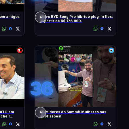
com amigos
Novo BYD Song Pro híbrido plug-in flex.
A partir de R$ 176.990.
36
RATO em
Bastidores do Summit Mulheres nas
che!!
Profissões!
s | T2 -