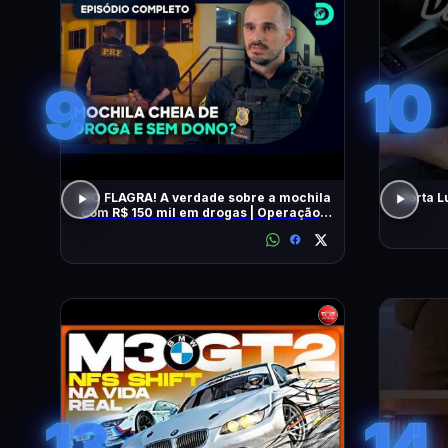
10
9
NO FLAGRA! A verdade sobre a mochila
Porta L
com R$ 150 mil em drogas | Operação
Fronteira Brasil
13
14