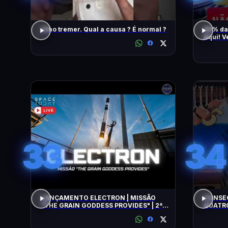
Olho tremer. Qual a causa ? É normal ?
90% da
Aqui! V
També
33
34
LANÇAMENTO ELECTRON | MISSÃO
CONSEG
"THE GRAIN GODDESS PROVIDES" | 2ª
QUATRO
TENTATIVA