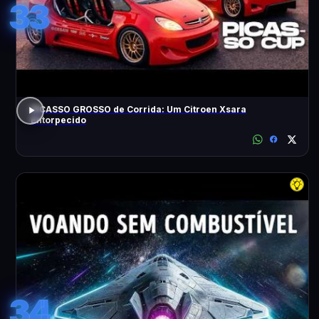
33
PICASSO GROSSO de Corrida: Um Citroen Xsara
Entorpecido
34