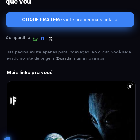
que vou
CLIQUE PRA LER
e volte pra ver mais links »
Compartilhar
Esta página existe apenas para indexação. Ao clicar, você será
levado ao site de origem (
Doarda
) numa nova aba.
Mais links pra você