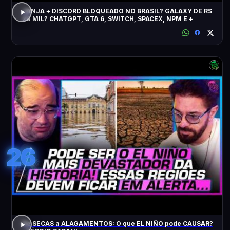
JANJA + DISCORD BLOQUEADO NO BRASIL? GALAXY DE R$
20 MIL? CHATGPT, GTA 6, SWITCH, SPACEX, NPM E +
26
De SECAS a ALAGAMENTOS: O que EL NIÑO pode CAUSAR?