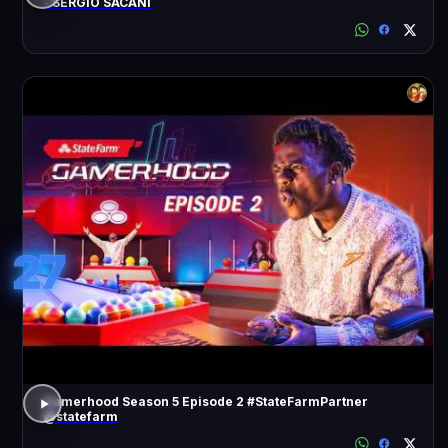
- SÉRGIO SACANI
27
Gamerhood Season 5 Episode 2 #StateFarmPartner
@statefarm