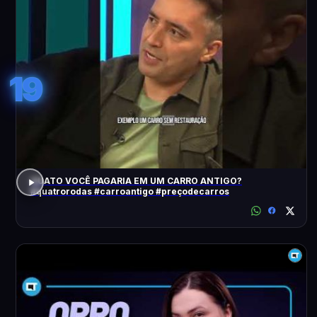
19
QUATO VOCÊ PAGARIA EM UM CARRO ANTIGO?
#quatrorodas #carroantigo #preçodecarros