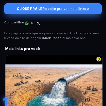
CLIQUE PRA LER
e volte pra ver mais links »
Compartilhar
Esta página existe apenas para indexação. Ao clicar, você será
levado ao site de origem (
Mark Rober
) numa nova aba.
Mais links pra você
1