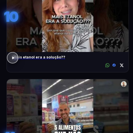
10
Mais etanol era a solução??