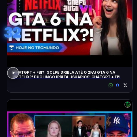
32
CHATGPT + FBI?! GOLPE DRIBLA ATÉ O 2FA! GTA 6 NA
NETFLIX?! DUOLINGO IRRITA USUÁRIOS! CHATGPT + FBI