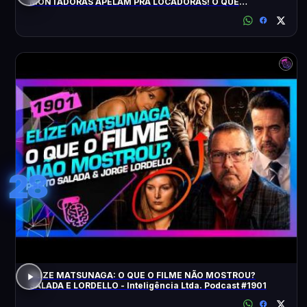
MONTADORAS APELAM PRA LOCADORAS! O QUE
ACONTECEU?
28
ELIZE MATSUNAGA: O QUE O FILME NÃO MOSTROU?
SALADA E LORDELLO - Inteligência Ltda. Podcast #1901