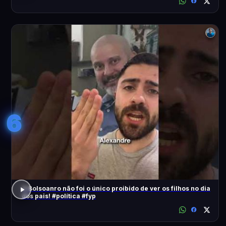
6
O Bolsoanro não foi o único proibido de ver os filhos no dia
dos pais! #política #fyp