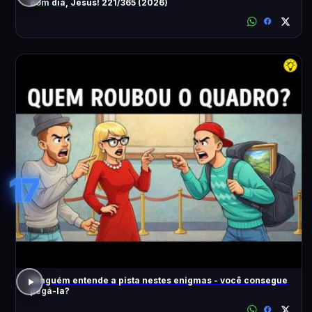
Bom dia, Jesus! 221/365 (2026)
17
Ninguém entende a pista nestes enigmas - você consegue
pegá-la?