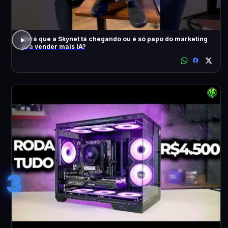
Será que a Skynet tá chegando ou é só papo do marketing
pra vender mais IA?
3