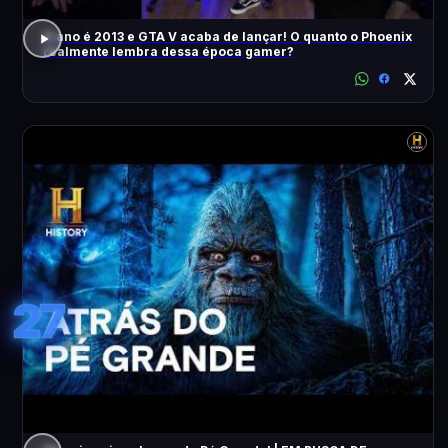
O ano é 2013 e GTA V acaba de lançar! O quanto o Phoenix
realmente lembra dessa época gamer?
27