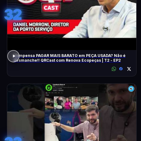
32
Compensa PAGAR MAIS BARATO em PEÇA USADA? Não é
desmanche!! QRCast com Renova Ecopeças | T2 - EP2