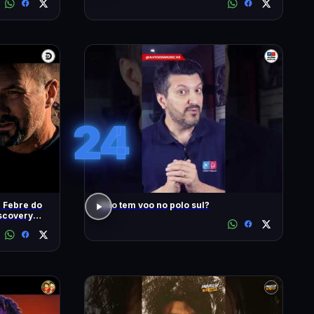
#1902
24
| Febre do
Não tem voo no polo sul?
iscovery