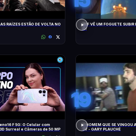
AS RAÍZES ESTÃO DE VOLTA NO
ACF VÊ UM FOGUETE SUBIR 
!!!!
19
no16 F 5G: O Celular com
O HOMEM QUE SE VINGOU A
3D Surreal e Câmeras de 50 MP
TV - GARY PLAUCHÉ