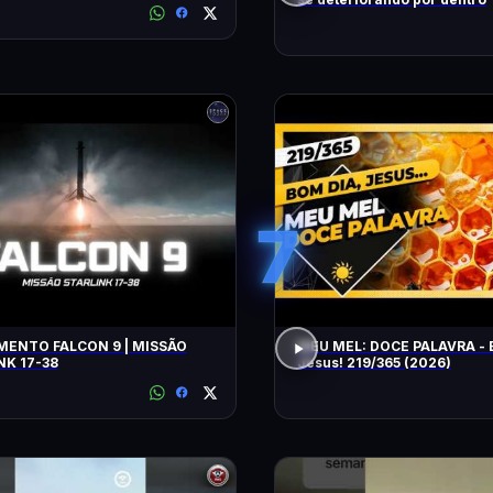
7
ENTO FALCON 9 | MISSÃO
MEU MEL: DOCE PALAVRA - 
NK 17-38
Jesus! 219/365 (2026)