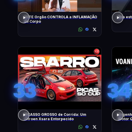
ESTE Orgão CONTROLA a INFLAMAÇÃO
Boa est
do Corpo
33
34
PICASSO GROSSO de Corrida: Um
Engenh
Citroen Xsara Entorpecido
Motor Q