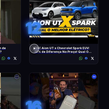
12
m de
GAC Aion UT x Chevrolet Spark EUV:
 ?
10% de Diferença No Preço! Qual O
Melhor Elétrico?
16