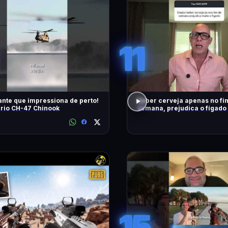
11
nte que impressiona de perto!
Beber cerveja apenas no fi
rio CH-47 Chinook
semana, prejudica o fígado
15