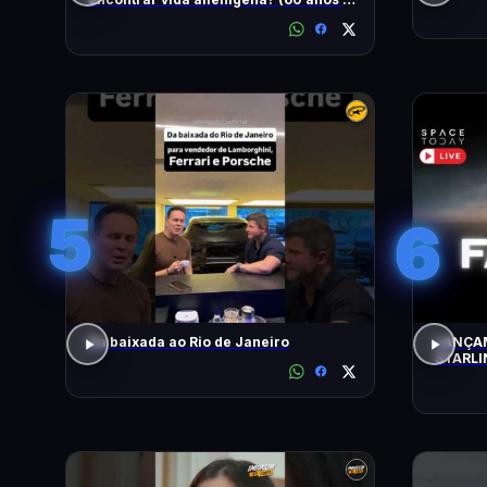
busca)
5
6
Da baixada ao Rio de Janeiro
LANÇAM
STARLI