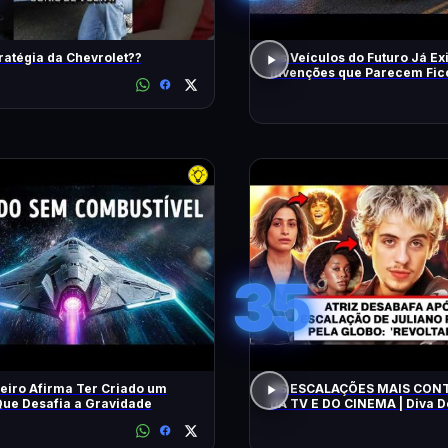
ratégia da Chevrolet??
Os Veículos do Futuro Já Ex
Invenções que Parecem Fic
Científica!
35
eiro Afirma Ter Criado um
AS ESCALAÇÕES MAIS CON
ue Desafia a Gravidade
DA TV E DO CINEMA | Diva 