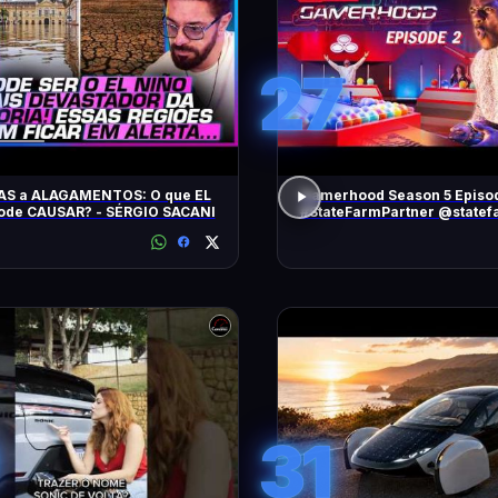
27
AS a ALAGAMENTOS: O que EL
Gamerhood Season 5 Episo
ode CAUSAR? - SÉRGIO SACANI
#StateFarmPartner @statef
31