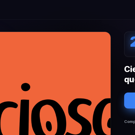
Ci
qu
Compa