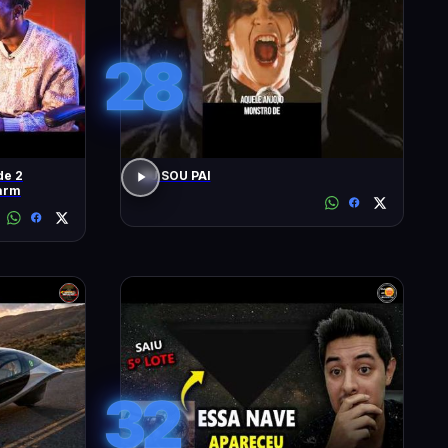
28
de 2
EU SOU PAI
arm
32