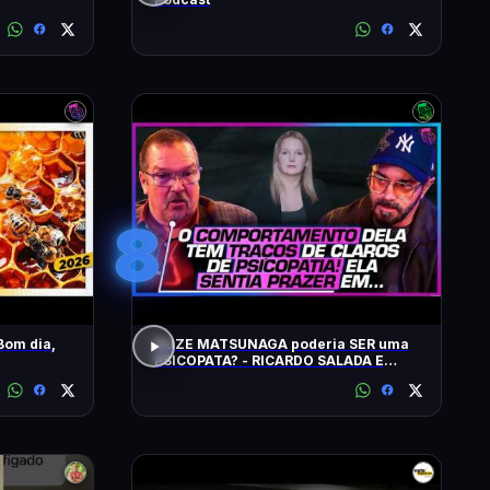
8
Bom dia,
ELIZE MATSUNAGA poderia SER uma
PSICOPATA? - RICARDO SALADA E
JORGE LORDELLO