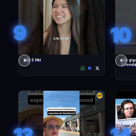
9
10
PAI É PAI
Um giga
O lendá
13
14