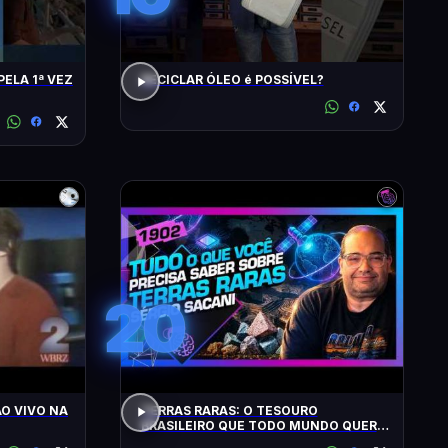
PELA 1ª VEZ
RECICLAR ÓLEO é POSSÍVEL?
20
O VIVO NA
TERRAS RARAS: O TESOURO
BRASILEIRO QUE TODO MUNDO QUER:
SACANI - Inteligência Ltda. Podcast