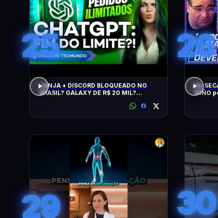
25
26
JANJA + DISCORD BLOQUEADO NO
De SEC
BRASIL? GALAXY DE R$ 20 MIL?
NIÑO p
CHATGPT, GTA 6, SWITCH, SPACEX,
NPM E +
30
29