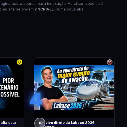
página existe apenas para indexação. Ao clicar, você será
o ao site de origem (
INCRÍVEL
) numa nova aba.
4
ália está
Ao vivo direto da Labace 2026 -
Podcast