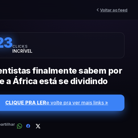
Voltar ao feed
23
CLICKS
INCRÍVEL
entistas finalmente sabem por
e a África está se dividindo
CLIQUE PRA LER
e volte pra ver mais links »
rtilhar