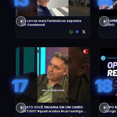
Os carros mais fantásticos expostos
AS ARM
em Goodwood
PUBG!
17
18
QUATO VOCÊ PAGARIA EM UM CARRO
OPPO Re
ANTIGO? #quatrorodas #carroantigo
Design 
#preçodecarros