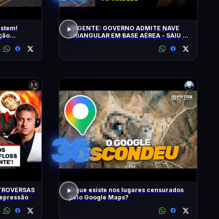
istem!
URGENTE: GOVERNO ADMITE NAVE
ção
TRIANGULAR EM BASE AÉREA - SAIU O
5º LOTE DE ARQUIVOS OVNI
36
TROVERSAS
O que existe nos lugares censurados
Depressão
pelo Google Maps?