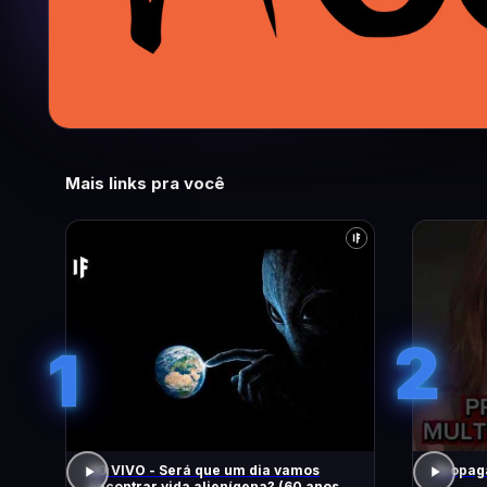
Mais links pra você
2
1
AO VIVO - Será que um dia vamos
Propaga
encontrar vida alienígena? (60 anos de