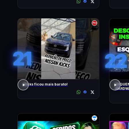
21
22
Kicks ficou mais barato!
ESQUEN
HARDWA
UPGRAD