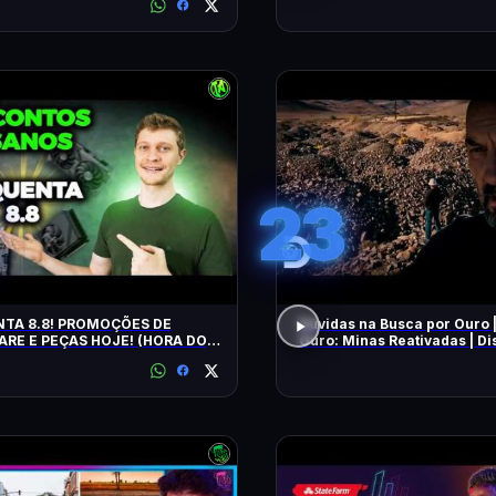
23
TA 8.8! PROMOÇÕES DE
Dúvidas na Busca por Ouro 
RE E PEÇAS HOJE! (HORA DO
Ouro: Minas Reativadas | D
E!)
Brasil