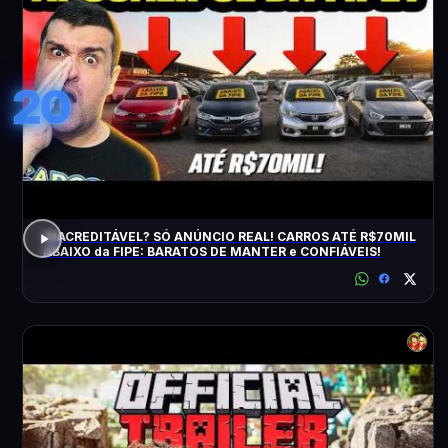
20
INACREDITÁVEL? SÓ ANÚNCIO REAL! CARROS ATÉ R$70MIL
ABAIXO da FIPE: BARATOS DE MANTER e CONFIÁVEIS!