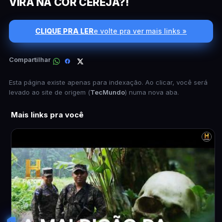
VIRÁ NA COR CEREJA?!
CLIQUE PRA LER
e volte pra ver mais links »
Compartilhar
Esta página existe apenas para indexação. Ao clicar, você será
levado ao site de origem (
TecMundo
) numa nova aba.
Mais links pra você