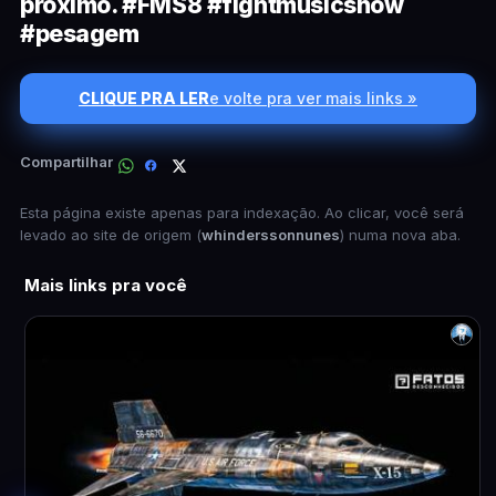
próximo. #FMS8 #fightmusicshow
#pesagem
CLIQUE PRA LER
e volte pra ver mais links »
Compartilhar
Esta página existe apenas para indexação. Ao clicar, você será
levado ao site de origem (
whinderssonnunes
) numa nova aba.
Mais links pra você