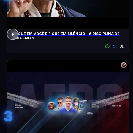
FOQUE EM VOCÊ E FIQUE EM SILÊNCIO – A DISCIPLINA DE
SHI HENG YI
3