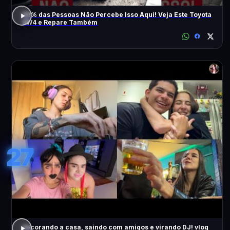
90% das Pessoas Não Percebe Isso Aqui! Veja Este Toyota
SW4 e Repare Também
27
decorando a casa, saindo com amigos e virando DJ! vlog