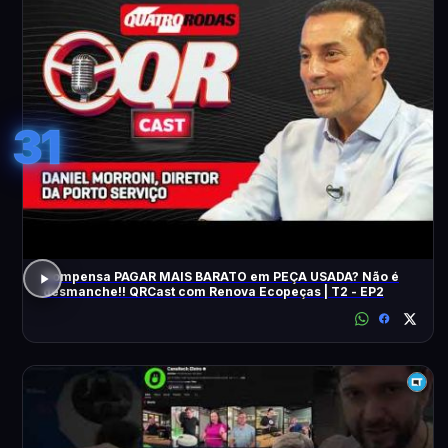
31
Compensa PAGAR MAIS BARATO em PEÇA USADA? Não é
desmanche!! QRCast com Renova Ecopeças | T2 - EP2