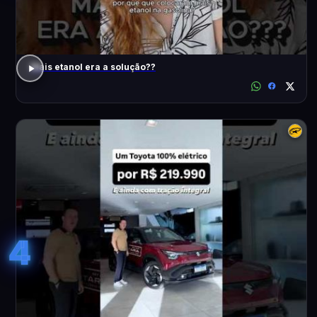
Mais etanol era a solução??
4