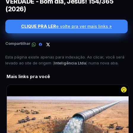
VERDADE - Bom dia, Jesus! 154/365
(2026)
CLIQUE PRA LER
e volte pra ver mais links »
Compartilhar
Esta página existe apenas para indexação. Ao clicar, você será
levado ao site de origem (
Inteligência Ltda
) numa nova aba.
Mais links pra você