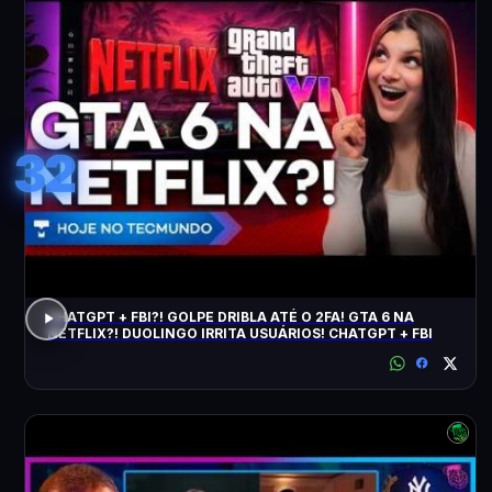
32
CHATGPT + FBI?! GOLPE DRIBLA ATÉ O 2FA! GTA 6 NA
NETFLIX?! DUOLINGO IRRITA USUÁRIOS! CHATGPT + FBI