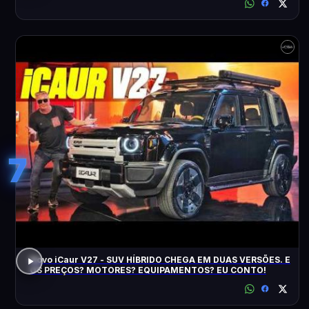
7
Novo iCaur V27 - SUV HÍBRIDO CHEGA EM DUAS VERSÕES. E
OS PREÇOS? MOTORES? EQUIPAMENTOS? EU CONTO!