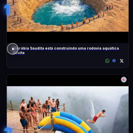
1
A Arábia Saudita está construindo uma rodovia aquática
oculta
2