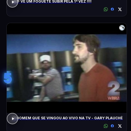
ACF VÊ UM FOGUETE SUBIR PELA 1ª VEZ !!!!
5
O HOMEM QUE SE VINGOU AO VIVO NA TV - GARY PLAUCHÉ