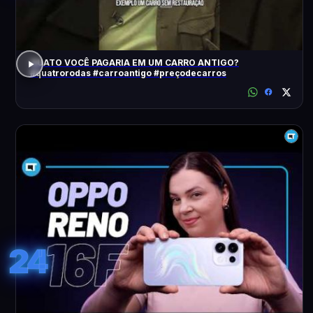
QUATO VOCÊ PAGARIA EM UM CARRO ANTIGO?
#quatrorodas #carroantigo #preçodecarros
24