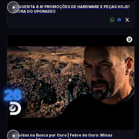
ESQUENTA 8.8! PROMOÇÕES DE HARDWARE E PEÇAS HOJE!
(HORA DO UPGRADE!)
26
Dúvidas na Busca por Ouro | Febre do Ouro: Minas