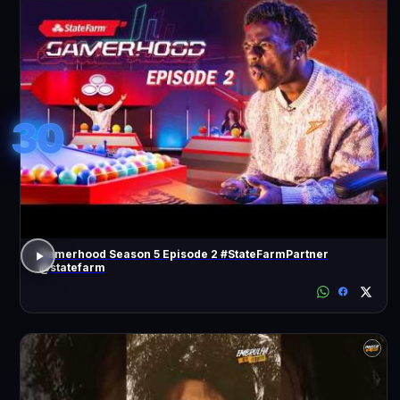
30
Gamerhood Season 5 Episode 2 #StateFarmPartner
@statefarm