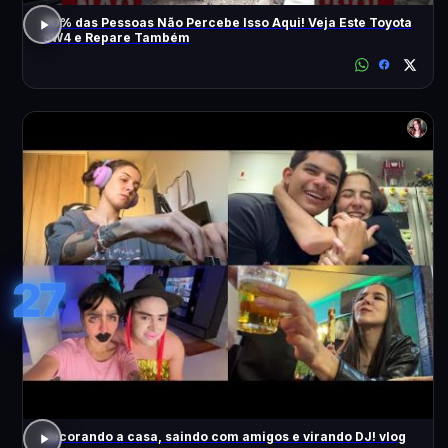
90% das Pessoas Não Percebe Isso Aqui! Veja Este Toyota
SW4 e Repare Também
27
decorando a casa, saindo com amigos e virando DJ! vlog