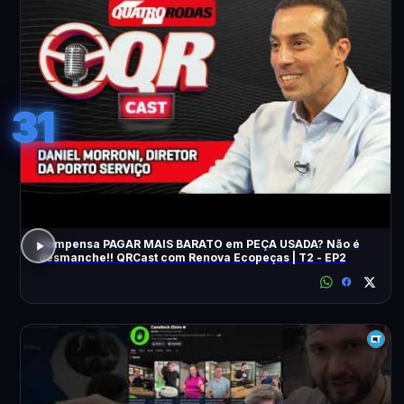
31
Compensa PAGAR MAIS BARATO em PEÇA USADA? Não é
desmanche!! QRCast com Renova Ecopeças | T2 - EP2