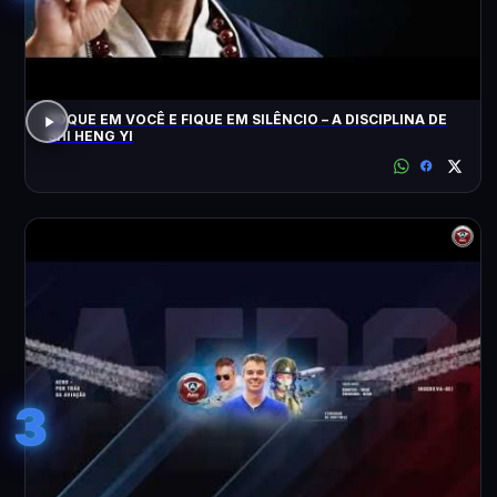
FOQUE EM VOCÊ E FIQUE EM SILÊNCIO – A DISCIPLINA DE
SHI HENG YI
3