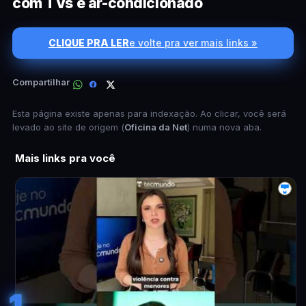
com TVs e ar-condicionado
CLIQUE PRA LER
e volte pra ver mais links »
Compartilhar
Esta página existe apenas para indexação. Ao clicar, você será
levado ao site de origem (
Oficina da Net
) numa nova aba.
Mais links pra você
1