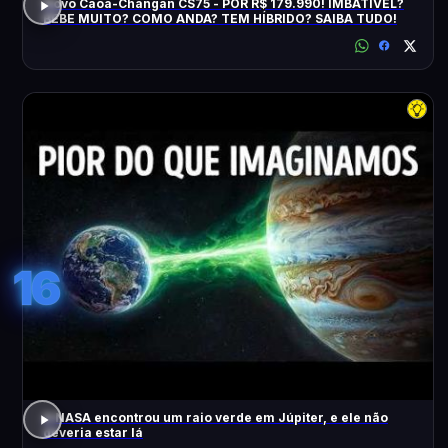
Novo Caoa-Changan CS75 - POR R$ 179.990! IMBATÍVEL?
BEBE MUITO? COMO ANDA? TEM HÍBRIDO? SAIBA TUDO!
16
A NASA encontrou um raio verde em Júpiter, e ele não
deveria estar lá