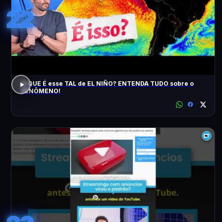
22
O QUE É esse TAL de EL NIÑO? ENTENDA TUDO sobre o
FENÔMENO!