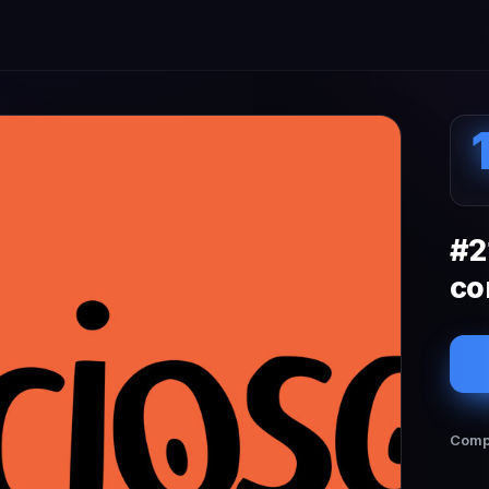
#2
co
Compa