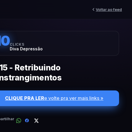
Voltar ao feed
10
CLICKS
Diva Depressão
15 - Retribuindo
nstrangimentos
CLIQUE PRA LER
e volte pra ver mais links »
rtilhar