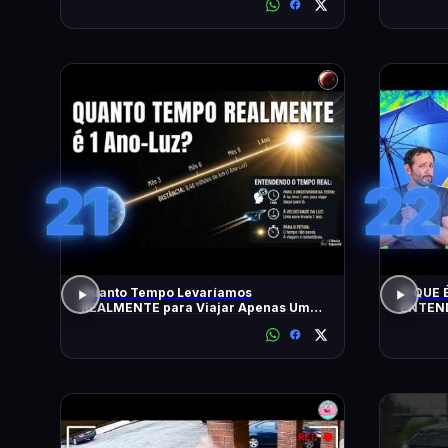
21
22
Quanto Tempo Levaríamos
O QUE É
REALMENTE para Viajar Apenas Um
ENTEND
Ano-Luz?