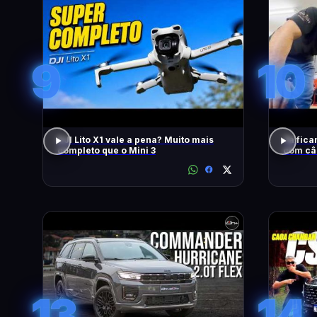
9
10
DJI Lito X1 vale a pena? Muito mais
Tá fica
completo que o Mini 3
com câ
13
14