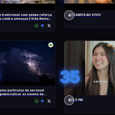
 tradicional com adobe reforça
ESTAMOS AO VIVO!
 contra ameaças | Vida Remota
very Brasil
35
las partículas de aerossol
otencializar as nuvens de
ades tropicais
PAI É PAI