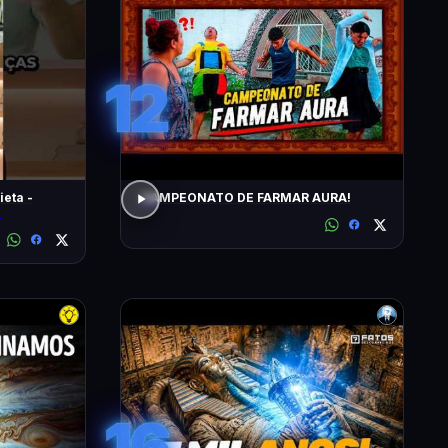
12
ieta -
CAMPEONATO DE FARMAR AURA!
!
16