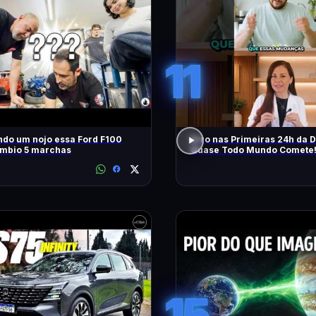
11
ndo um nojo essa Ford F100
Erro nas Primeiras 24h da D
mbio 5 marchas
Quase Todo Mundo Comete
15