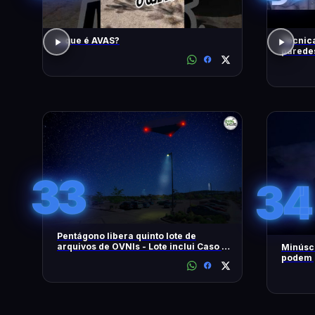
o que é AVAS?
Técnica
paredes
| Disco
33
34
Pentágono libera quinto lote de
arquivos de OVNIs - Lote inclui Caso no
Minúscu
Brasil - OVNI Hoje!
podem p
tempest