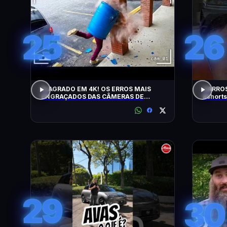
25
26
FLAGRADO EM 4K! OS ERROS MAIS
CARROS
ENGRAÇADOS DAS CÂMERAS DE
#shorts
SEGURANÇA
29
30