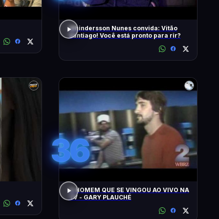
Whindersson Nunes convida: Vitão
Santiago! Você está pronto para rir?
36
O HOMEM QUE SE VINGOU AO VIVO NA
TV - GARY PLAUCHÉ