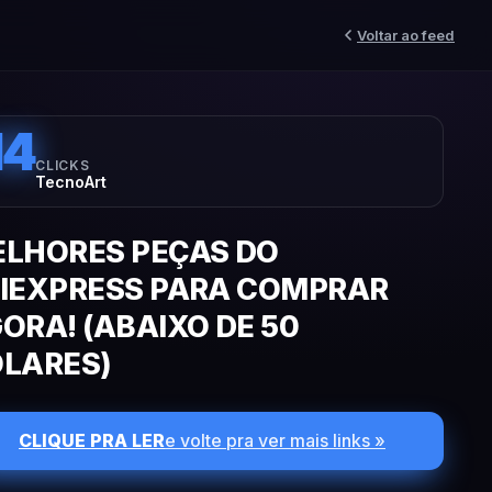
Voltar ao feed
14
CLICKS
TecnoArt
LHORES PEÇAS DO
IEXPRESS PARA COMPRAR
ORA! (ABAIXO DE 50
LARES)
CLIQUE PRA LER
e volte pra ver mais links »