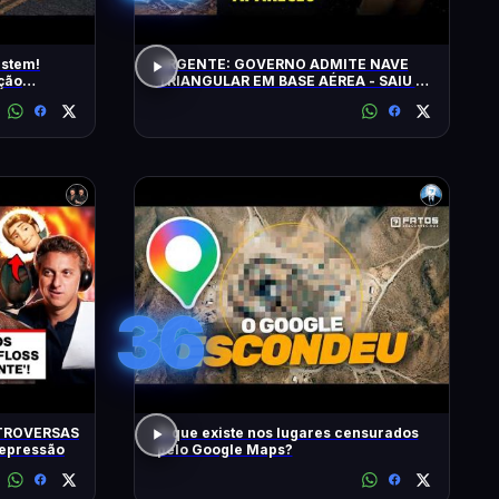
istem!
URGENTE: GOVERNO ADMITE NAVE
ção
TRIANGULAR EM BASE AÉREA - SAIU O
5º LOTE DE ARQUIVOS OVNI
36
TROVERSAS
O que existe nos lugares censurados
Depressão
pelo Google Maps?