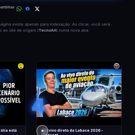
rtilhar
página existe apenas para indexação. Ao clicar, você será
o ao site de origem (
TecnoArt
) numa nova aba.
4
ália está
Ao vivo direto da Labace 2026 -
Podcast