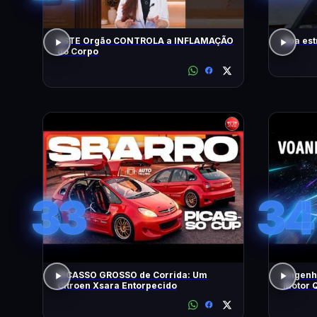
ESTE Orgão CONTROLA a INFLAMAÇÃO
Boa est
do Corpo
33
34
PICASSO GROSSO de Corrida: Um
Engenh
Citroen Xsara Entorpecido
Motor Q