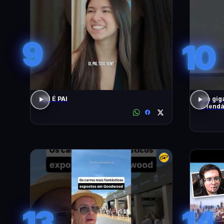
9
10
PAI É PAI
Um giga
O lendá
13
14