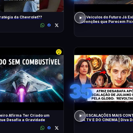
ratégia da Chevrolet??
Os Veículos do Futuro Já Ex
Invenções que Parecem Fic
Científica!
35
eiro Afirma Ter Criado um
AS ESCALAÇÕES MAIS CON
ue Desafia a Gravidade
DA TV E DO CINEMA | Diva 