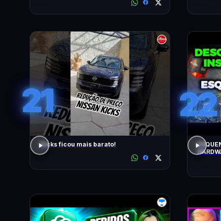
21
22
Kicks ficou mais barato!
ESQUEN
HARDWA
UPGRAD