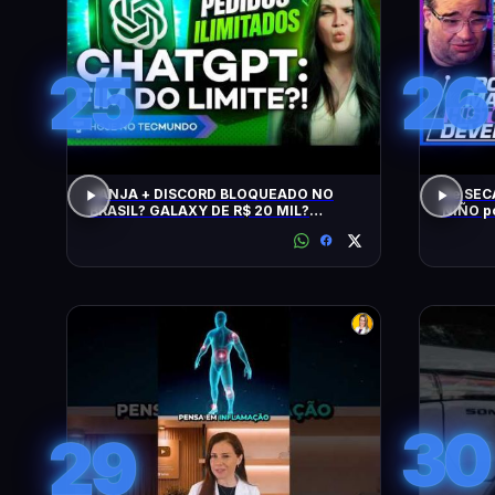
25
26
JANJA + DISCORD BLOQUEADO NO
De SEC
BRASIL? GALAXY DE R$ 20 MIL?
NIÑO p
CHATGPT, GTA 6, SWITCH, SPACEX,
NPM E +
30
29