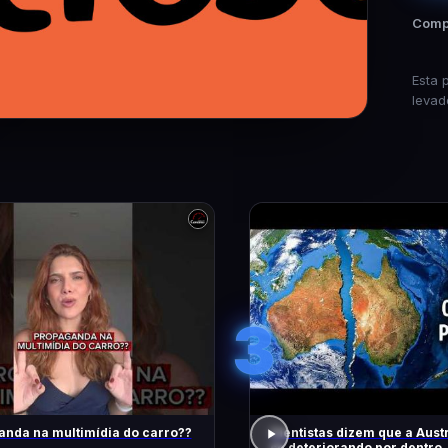
Compa
Esta 
levad
3
nda na multimídia do carro??
Cientistas dizem que a Austr
se deteriorando por dentro