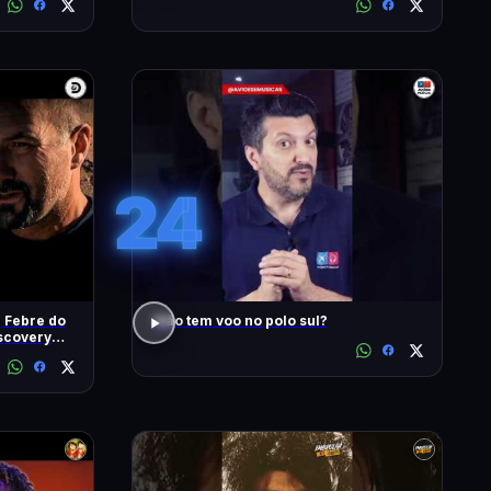
#1902
24
| Febre do
Não tem voo no polo sul?
iscovery