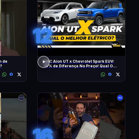
12
m de
GAC Aion UT x Chevrolet Spark EUV:
 ?
10% de Diferença No Preço! Qual O
Melhor Elétrico?
16