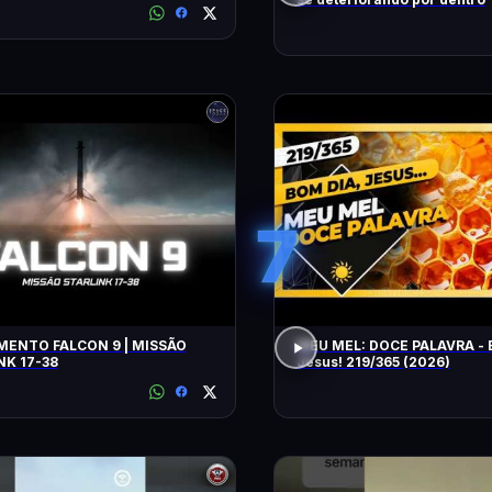
7
ENTO FALCON 9 | MISSÃO
MEU MEL: DOCE PALAVRA - 
NK 17-38
Jesus! 219/365 (2026)