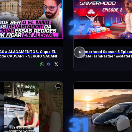
27
AS a ALAGAMENTOS: O que EL
Gamerhood Season 5 Episo
ode CAUSAR? - SÉRGIO SACANI
#StateFarmPartner @statef
31