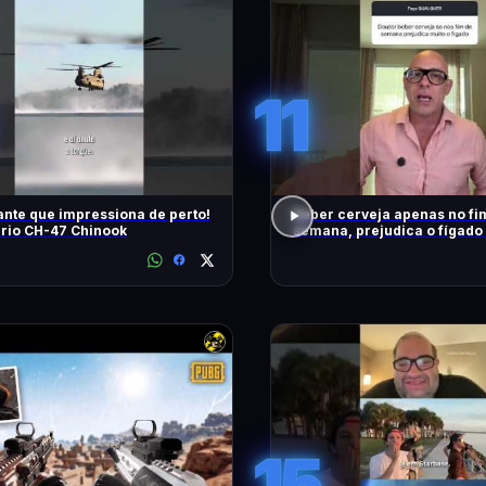
11
nte que impressiona de perto!
Beber cerveja apenas no fi
rio CH-47 Chinook
semana, prejudica o fígado
15