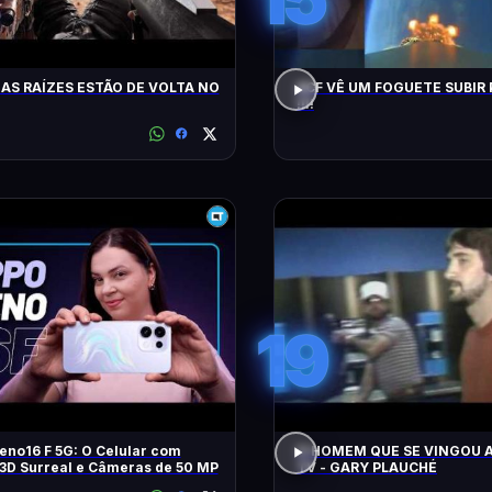
AS RAÍZES ESTÃO DE VOLTA NO
ACF VÊ UM FOGUETE SUBIR 
!!!!
19
no16 F 5G: O Celular com
O HOMEM QUE SE VINGOU A
3D Surreal e Câmeras de 50 MP
TV - GARY PLAUCHÉ