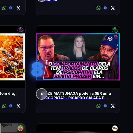
8
Bom dia,
ELIZE MATSUNAGA poderia SER uma
PSICOPATA? - RICARDO SALADA E
JORGE LORDELLO