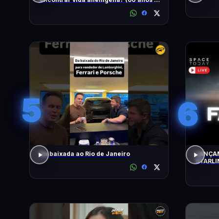
busca)
5
6
Da baixada ao Rio de Janeiro
LANÇAM
STARLI