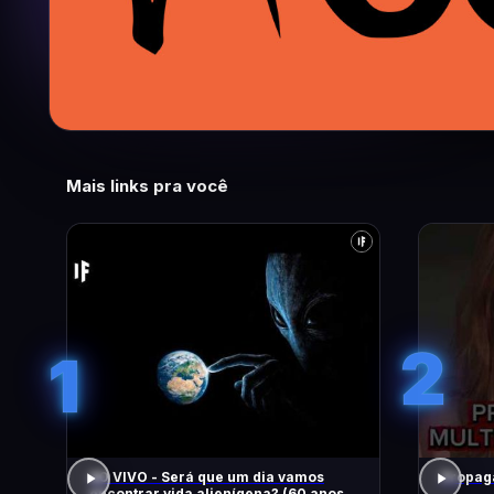
Mais links pra você
2
1
AO VIVO - Será que um dia vamos
Propaga
encontrar vida alienígena? (60 anos de