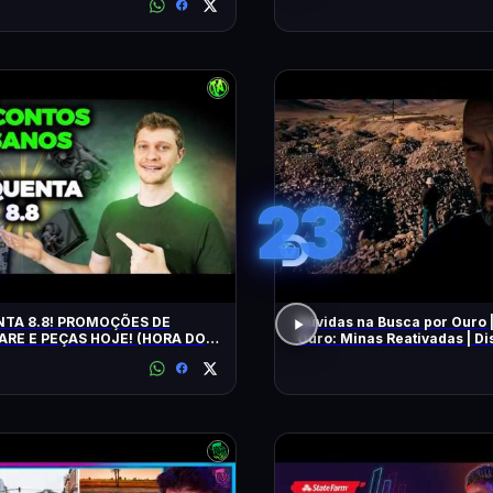
23
TA 8.8! PROMOÇÕES DE
Dúvidas na Busca por Ouro 
RE E PEÇAS HOJE! (HORA DO
Ouro: Minas Reativadas | D
E!)
Brasil