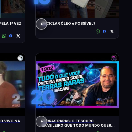
PELA 1ª VEZ
RECICLAR ÓLEO é POSSÍVEL?
20
O VIVO NA
TERRAS RARAS: O TESOURO
BRASILEIRO QUE TODO MUNDO QUER:
SACANI - Inteligência Ltda. Podcast