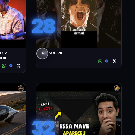
28
de 2
EU SOU PAI
arm
32