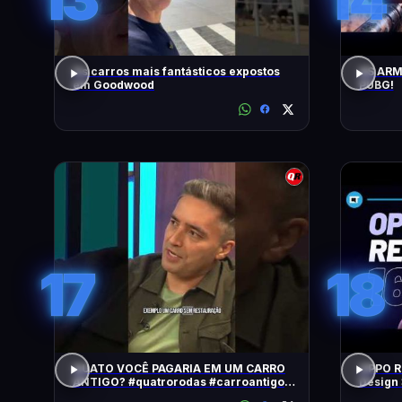
Os carros mais fantásticos expostos
AS ARM
em Goodwood
PUBG!
17
18
QUATO VOCÊ PAGARIA EM UM CARRO
OPPO Re
ANTIGO? #quatrorodas #carroantigo
Design 
#preçodecarros