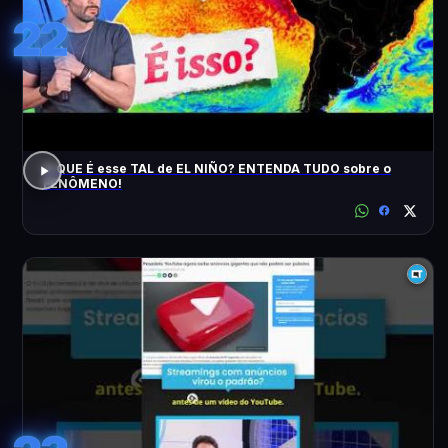
22
O QUE É esse TAL de EL NIÑO? ENTENDA TUDO sobre o
FENÔMENO!