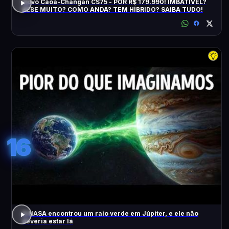
Novo Caoa-Changan CS75 - POR R$ 179.990! IMBATÍVEL?
BEBE MUITO? COMO ANDA? TEM HÍBRIDO? SAIBA TUDO!
16
A NASA encontrou um raio verde em Júpiter, e ele não
deveria estar lá