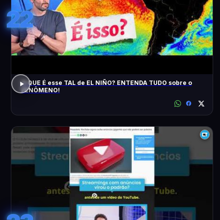
22
O QUE É esse TAL de EL NIÑO? ENTENDA TUDO sobre o
FENÔMENO!