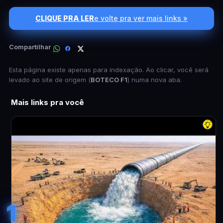
CLIQUE PRA LER
e volte pra ver mais links »
Compartilhar
Esta página existe apenas para indexação. Ao clicar, você será
levado ao site de origem (
BOTECO F1
) numa nova aba.
Mais links pra você
1