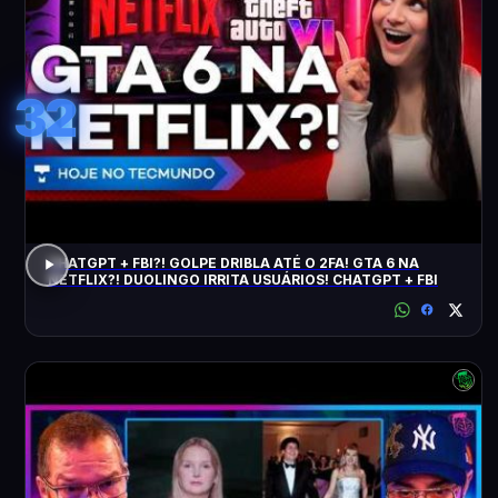
32
CHATGPT + FBI?! GOLPE DRIBLA ATÉ O 2FA! GTA 6 NA
NETFLIX?! DUOLINGO IRRITA USUÁRIOS! CHATGPT + FBI