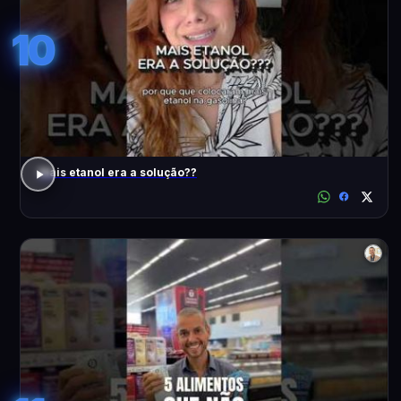
10
Mais etanol era a solução??