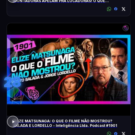
MONTADORAS APELAM PRA LOCADORAS! O QUE
ACONTECEU?
28
ELIZE MATSUNAGA: O QUE O FILME NÃO MOSTROU?
SALADA E LORDELLO - Inteligência Ltda. Podcast #1901