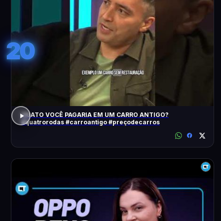
20
QUATO VOCÊ PAGARIA EM UM CARRO ANTIGO?
#quatrorodas #carroantigo #preçodecarros