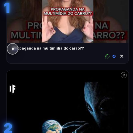
1
Propaganda na multimídia do carro??
2