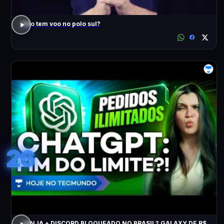
Não tem voo no polo sul?
26
JANJA + DISCORD BLOQUEADO NO BRASIL? GALAXY DE R$