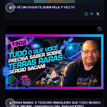
ACF VÊ UM FOGUETE SUBIR PELA 1ª VEZ !!!!
5
TERRAS RARAS: O TESOURO BRASILEIRO QUE TODO MUNDO
QUER: SACANI - Inteligência Ltda. Podcast #1902