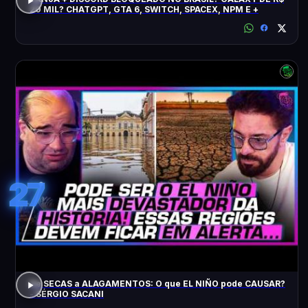
20 MIL? CHATGPT, GTA 6, SWITCH, SPACEX, NPM E +
27
De SECAS a ALAGAMENTOS: O que EL NIÑO pode CAUSAR?
- SÉRGIO SACANI