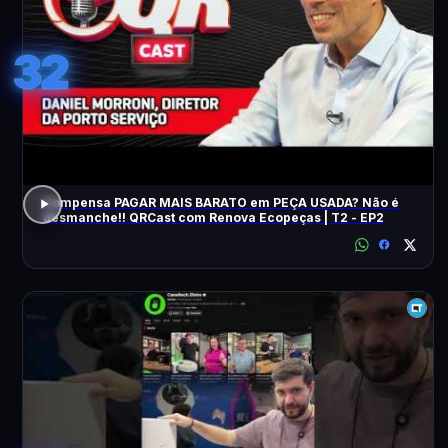
32
Compensa PAGAR MAIS BARATO em PEÇA USADA? Não é
desmanche!! QRCast com Renova Ecopeças | T2 - EP2