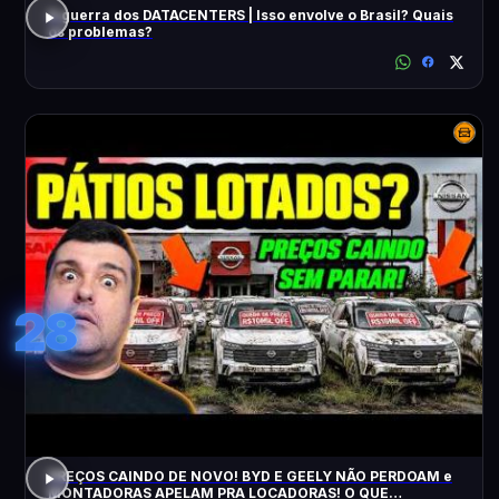
A guerra dos DATACENTERS | Isso envolve o Brasil? Quais
os problemas?
28
PREÇOS CAINDO DE NOVO! BYD E GEELY NÃO PERDOAM e
MONTADORAS APELAM PRA LOCADORAS! O QUE