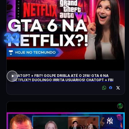
32
CHATGPT + FBI?! GOLPE DRIBLA ATÉ O 2FA! GTA 6 NA
NETFLIX?! DUOLINGO IRRITA USUÁRIOS! CHATGPT + FBI