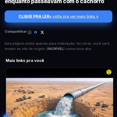
enquanto passeavam com o cachorro
CLIQUE PRA LER
e volte pra ver mais links »
Compartilhar
Esta página existe apenas para indexação. Ao clicar, você será
levado ao site de origem (
INCRÍVEL
) numa nova aba.
Mais links pra você