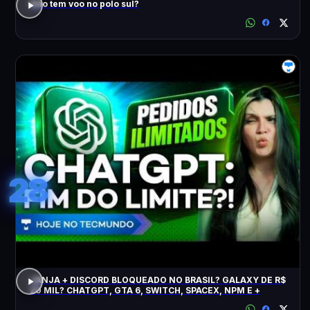
Não tem voo no polo sul?
28
JANJA + DISCORD BLOQUEADO NO BRASIL? GALAXY DE R$
20 MIL? CHATGPT, GTA 6, SWITCH, SPACEX, NPM E +