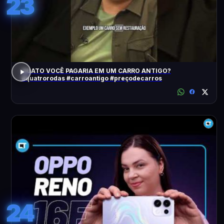
23
QUATO VOCÊ PAGARIA EM UM CARRO ANTIGO?
#quatrorodas #carroantigo #preçodecarros
24