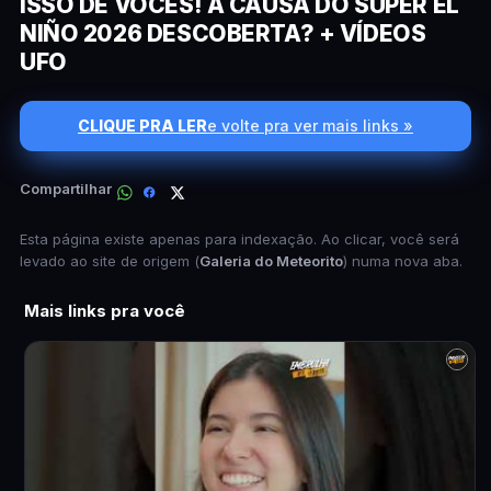
ISSO DE VOCÊS! A CAUSA DO SUPER EL
NIÑO 2026 DESCOBERTA? + VÍDEOS
UFO
CLIQUE PRA LER
e volte pra ver mais links »
Compartilhar
Esta página existe apenas para indexação. Ao clicar, você será
levado ao site de origem (
Galeria do Meteorito
) numa nova aba.
Mais links pra você