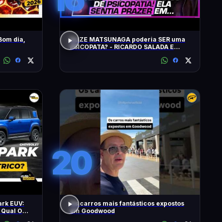
Bom dia,
ELIZE MATSUNAGA poderia SER uma
PSICOPATA? - RICARDO SALADA E
JORGE LORDELLO
20
ark EUV:
Os carros mais fantásticos expostos
 Qual O
em Goodwood