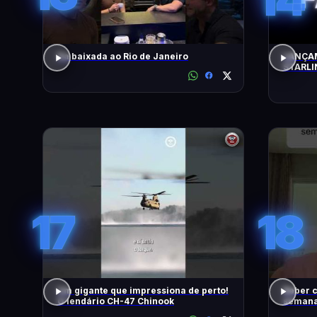
Da baixada ao Rio de Janeiro
LANÇAM
STARLI
17
18
Um gigante que impressiona de perto!
Beber c
O lendário CH-47 Chinook
semana,