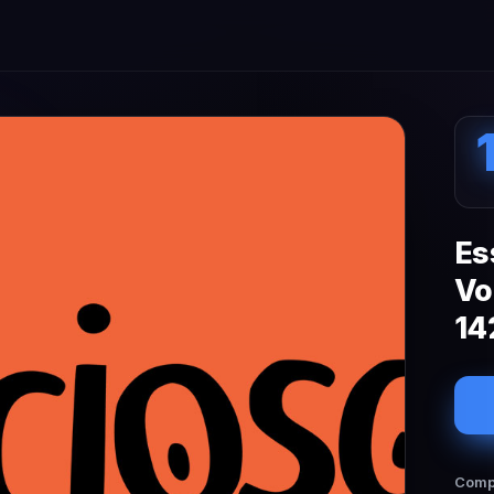
Es
Vo
14
Compa