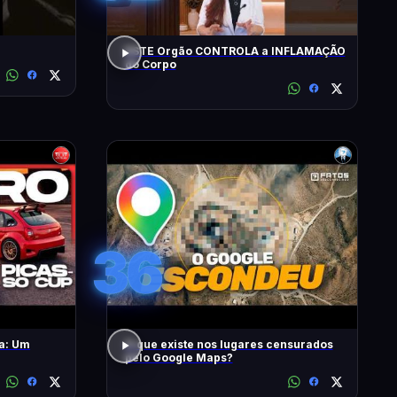
ESTE Orgão CONTROLA a INFLAMAÇÃO
do Corpo
36
a: Um
O que existe nos lugares censurados
pelo Google Maps?