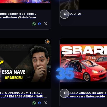
ood Season 5 Episode 2
EU SOU PAI
FarmPartner @statefarm
35
E: GOVERNO ADMITE NAVE
PICASSO GROSSO de Corrid
ULAR EM BASE AÉREA - SAIU O
Citroen Xsara Entorpecido
E DE ARQUIVOS OVNI