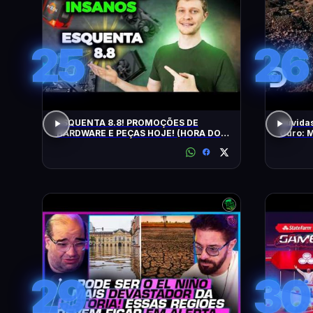
25
26
ESQUENTA 8.8! PROMOÇÕES DE
Dúvidas
HARDWARE E PEÇAS HOJE! (HORA DO
Ouro: M
UPGRADE!)
Brasil
29
30