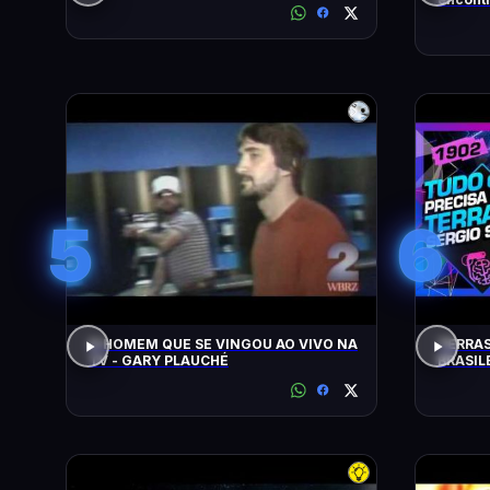
busca)
5
6
O HOMEM QUE SE VINGOU AO VIVO NA
TERRAS
TV - GARY PLAUCHÉ
BRASIL
SACANI 
#1902