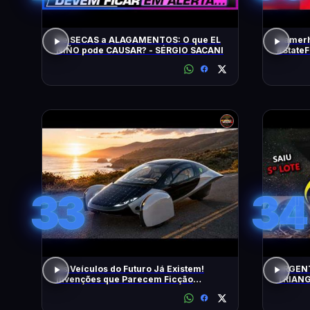
De SECAS a ALAGAMENTOS: O que EL
Gamerh
NIÑO pode CAUSAR? - SÉRGIO SACANI
#State
33
34
Os Veículos do Futuro Já Existem!
URGENT
Invenções que Parecem Ficção
TRIANG
Científica!
5º LOT