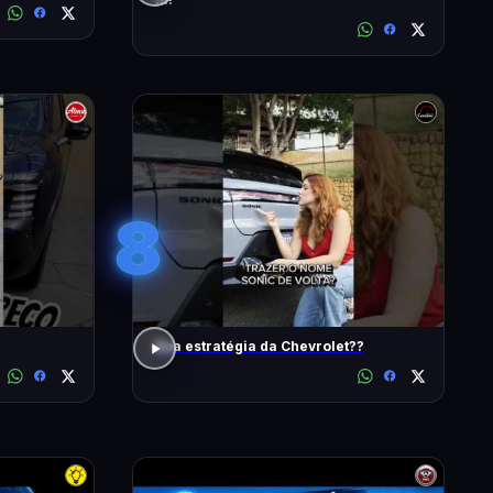
8
Boa estratégia da Chevrolet??