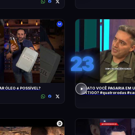
23
AR ÓLEO é POSSÍVEL?
QUATO VOCÊ PAGARIA EM 
ANTIGO? #quatrorodas #carroantigo
#preçodecarros