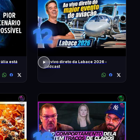
12
ália está
Ao vivo direto da Labace 2026 -
Podcast
16