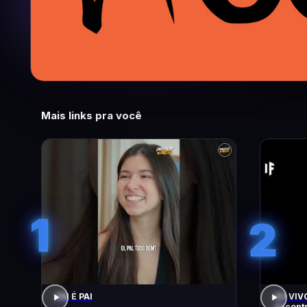
Mais links pra você
1
2
PAI É PAI
AO VIVO
encontr