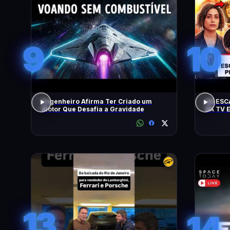
9
10
Engenheiro Afirma Ter Criado um
AS ESC
Motor Que Desafia a Gravidade
DA TV 
13
14