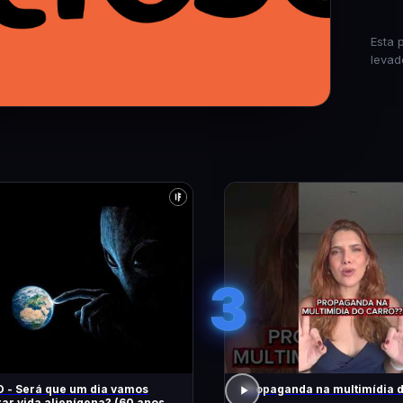
Esta 
levad
3
 - Será que um dia vamos
Propaganda na multimídia 
ar vida alienígena? (60 anos de