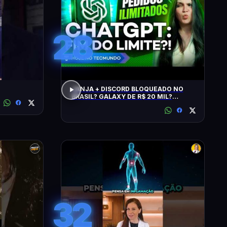
28
JANJA + DISCORD BLOQUEADO NO
BRASIL? GALAXY DE R$ 20 MIL?
CHATGPT, GTA 6, SWITCH, SPACEX,
NPM E +
32