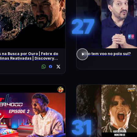
27
 na Busca por Ouro | Febre do
Não tem voo no polo sul?
inas Reativadas | Discovery
31