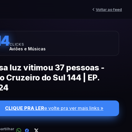
Voltar ao feed
14
CLICKS
Aviões e Músicas
sa luz vitimou 37 pessoas -
o Cruzeiro do Sul 144 | EP.
24
CLIQUE PRA LER
e volte pra ver mais links »
rtilhar