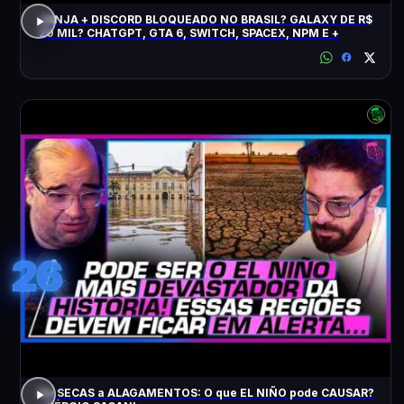
JANJA + DISCORD BLOQUEADO NO BRASIL? GALAXY DE R$
20 MIL? CHATGPT, GTA 6, SWITCH, SPACEX, NPM E +
26
De SECAS a ALAGAMENTOS: O que EL NIÑO pode CAUSAR?