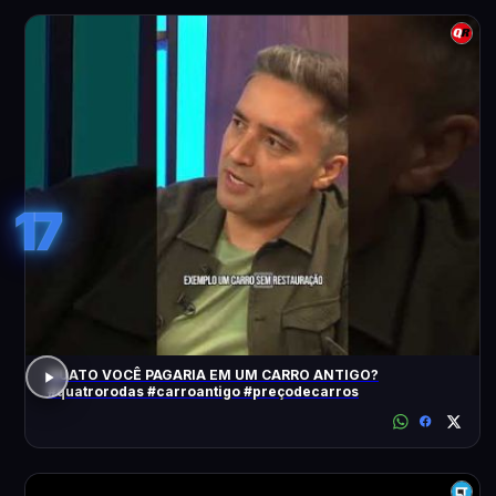
17
QUATO VOCÊ PAGARIA EM UM CARRO ANTIGO?
#quatrorodas #carroantigo #preçodecarros