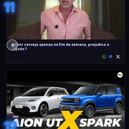
11
Beber cerveja apenas no fim de semana, prejudica o
fígado ?
12