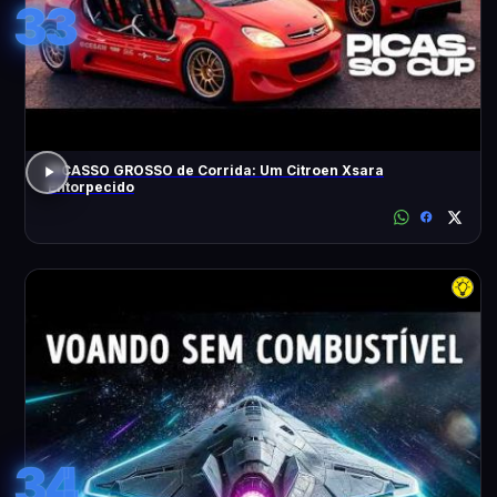
33
PICASSO GROSSO de Corrida: Um Citroen Xsara
Entorpecido
34