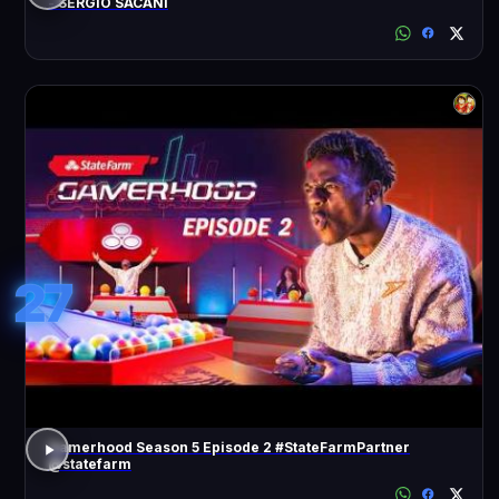
- SÉRGIO SACANI
27
Gamerhood Season 5 Episode 2 #StateFarmPartner
@statefarm