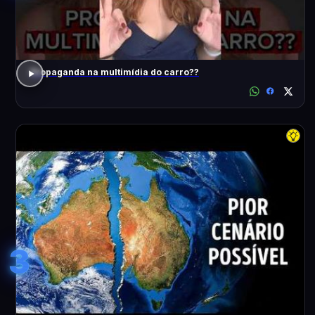
Propaganda na multimídia do carro??
3