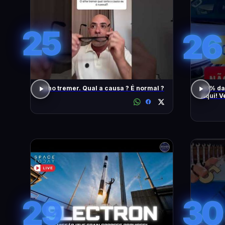
25
26
Olho tremer. Qual a causa ? É normal ?
90% da
Aqui! V
També
29
30