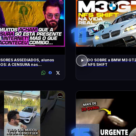
11
SORES ASSEDIADOS, alunos
TUDO SOBRE a BMW M3 GT2
OS: A CENSURA nas
do NFS SHIFT
idades - SÁVIO DI MAIO E
Z BUENO
15