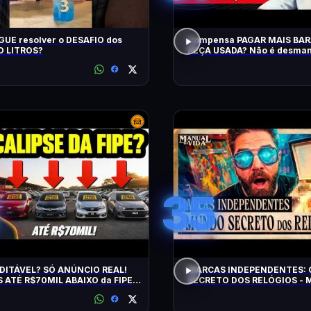
UE resolver o DESAFIO dos
Compensa PAGAR MAIS BA
 LITROS?
PEÇA USADA? Não é desman
QRCast com Renova Ecopeça
EP2
35
DITÁVEL? SÓ ANÚNCIO REAL!
MARCAS INDEPENDENTES:
 ATÉ R$70MIL ABAIXO da FIPE:
SECRETO DOS RELÓGIOS - M
S DE MANTER e CONFIÁVEIS!
Vida #011