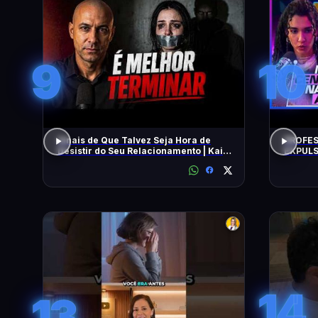
9
10
Sinais de Que Talvez Seja Hora de
PROFES
Desistir do Seu Relacionamento | Kaio
EXPULS
Nardel
univers
BEATRI
14
13