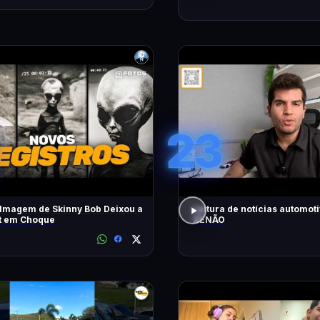
23
lmagem de Skinny Bob Deixou a
Leitura de notícias automot
et em Choque
XENÃO