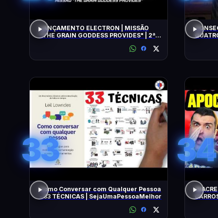
LANÇAMENTO ELECTRON | MISSÃO
CONSEG
"THE GRAIN GODDESS PROVIDES" | 2ª
QUATRO
TENTATIVA
33
34
Como Conversar com Qualquer Pessoa
INACRE
- 33 TÉCNICAS | SejaUmaPessoaMelhor
CARROS
BARATO