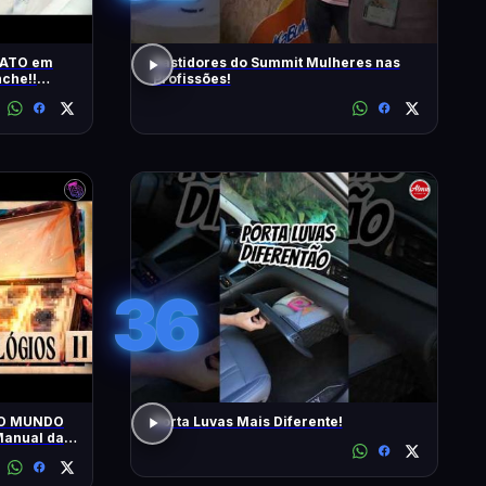
RATO em
Bastidores do Summit Mulheres nas
che!!
Profissões!
s | T2 -
36
 O MUNDO
Porta Luvas Mais Diferente!
anual da