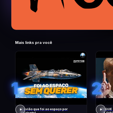
Mais links pra você
1
2
O avião que foi ao espaço por
FOQUE 
Acidente!
– A DIS