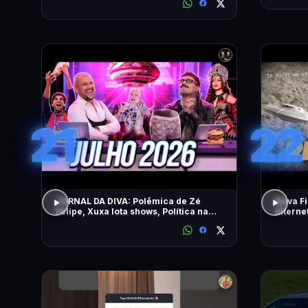
21
22
JORNAL DA DIVA: Polêmica de Zé
Nova Fi
Felipe, Xuxa lota shows, Política na
Intern
DiaTV