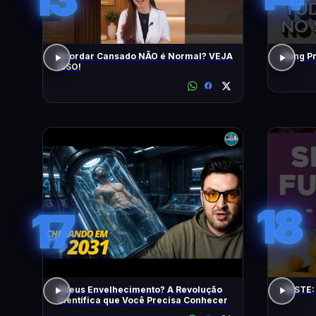
Acordar Cansado NÃO é Normal? VEJA
ISSO!
18
17
Adeus Envelhecimento? A Revolução
TESTE:
Científica que Você Precisa Conhecer