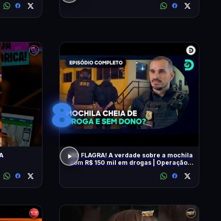
8
A
NO FLAGRA! A verdade sobre a mochila
com R$ 150 mil em drogas | Operação
Fronteira Brasil