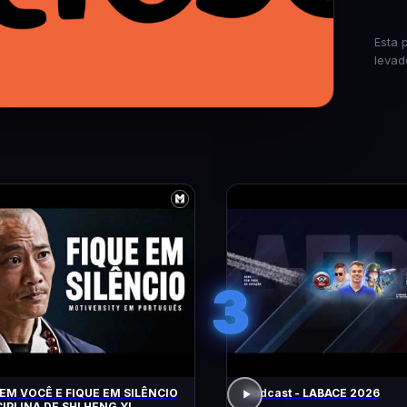
Esta 
levad
3
EM VOCÊ E FIQUE EM SILÊNCIO
Podcast - LABACE 2026
CIPLINA DE SHI HENG YI