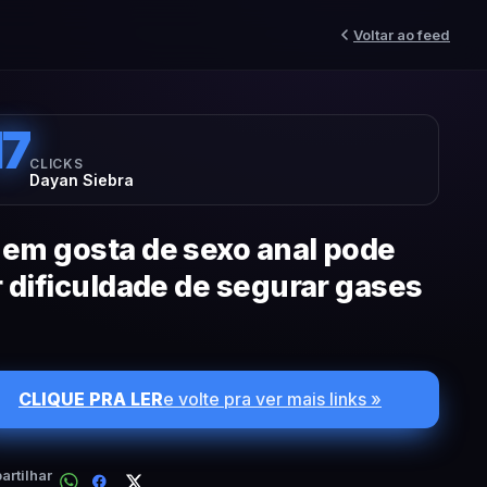
Voltar ao feed
17
CLICKS
Dayan Siebra
em gosta de sexo anal pode
r dificuldade de segurar gases
CLIQUE PRA LER
e volte pra ver mais links »
rtilhar