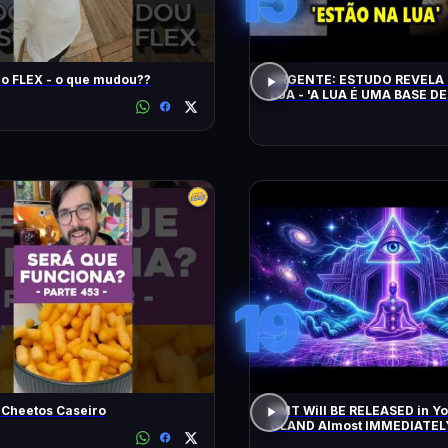
Song Pro FLEX - o que mudou??
URGENTE: ESTUDO REVELA 
LUA - 'A LUA É UMA BASE DE
CHEGAM NA TERRA EM 20 
19
 Cheetos Caseiro
DMT Will BE RELEASED in Y
GLAND Almost IMMEDIATEL
All Negative Blockages | 43