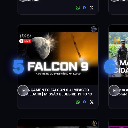
5
6
LANÇAMENTO FALCON 9 + IMPACTO
Quem a
NA LUA!!!! | MISSÃO BLUEBIRD 11 TO 13
"comido" por
COM WI