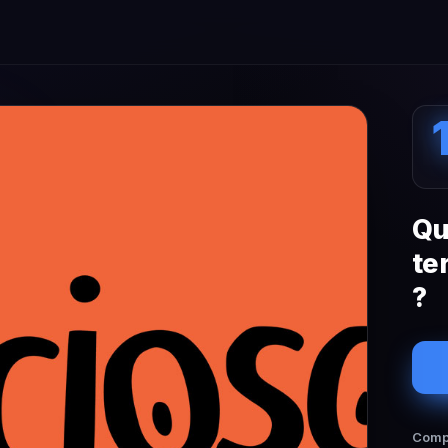
Qu
te
?
Compa