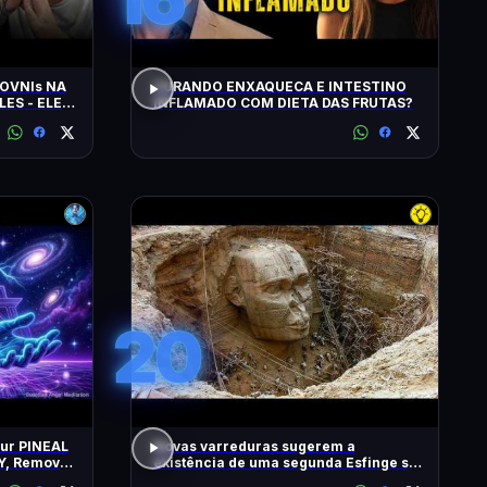
OVNIs NA
CURANDO ENXAQUECA E INTESTINO
LES - ELES
INFLAMADO COM DIETA DAS FRUTAS?
MINUTOS'
20
our PINEAL
Novas varreduras sugerem a
Y, Remove
existência de uma segunda Esfinge sob
2 Hz
as pirâmides