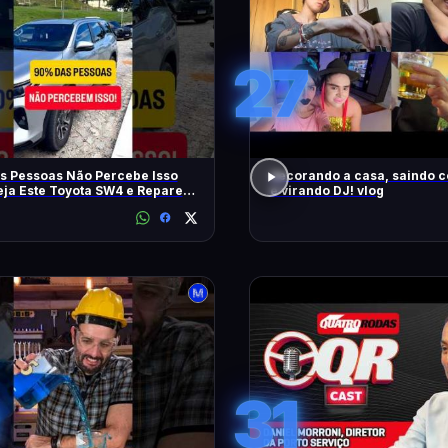
27
s Pessoas Não Percebe Isso
decorando a casa, saindo 
eja Este Toyota SW4 e Repare
e virando DJ! vlog
m
31