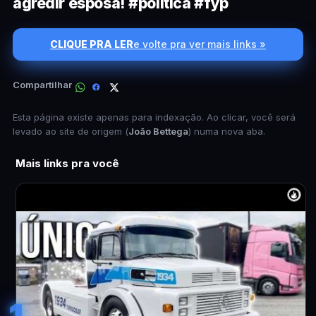
agredir esposa! #política #fyp
CLIQUE PRA LER
e volte pra ver mais links »
Compartilhar
Esta página existe apenas para indexação. Ao clicar, você será
levado ao site de origem (
João Bettega
) numa nova aba.
Mais links pra você
1