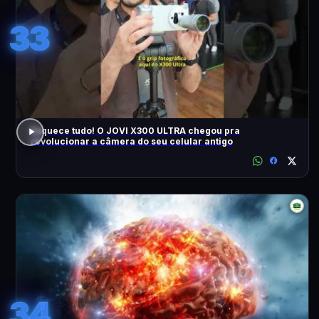
33
Esquece tudo! O JOVI X300 ULTRA chegou pra
revolucionar a câmera do seu celular antigo
34