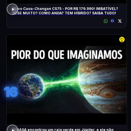
Novo Caoa-Changan CS75 - POR R$ 179.990! IMBATÍVEL?
BEBE MUITO? COMO ANDA? TEM HÍBRIDO? SAIBA TUDO!
16
A NASA encontrou um raio verde em Júpiter, e ele não