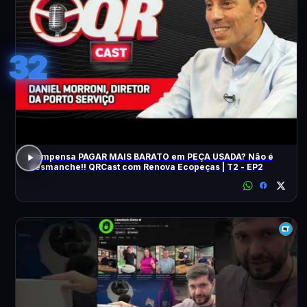
32
Compensa PAGAR MAIS BARATO em PEÇA USADA? Não é
desmanche!! QRCast com Renova Ecopeças | T2 - EP2