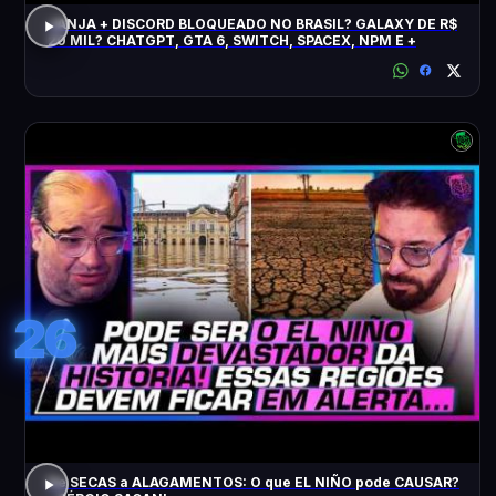
JANJA + DISCORD BLOQUEADO NO BRASIL? GALAXY DE R$
20 MIL? CHATGPT, GTA 6, SWITCH, SPACEX, NPM E +
26
De SECAS a ALAGAMENTOS: O que EL NIÑO pode CAUSAR?