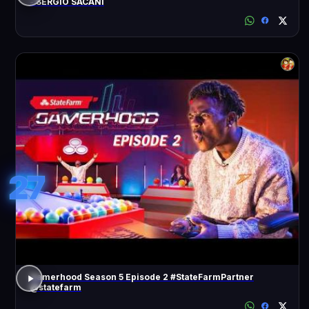
- SÉRGIO SACANI
27
Gamerhood Season 5 Episode 2 #StateFarmPartner
@statefarm