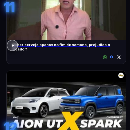
11
Beber cerveja apenas no fim de semana, prejudica o
fígado ?
12