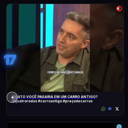
17
QUATO VOCÊ PAGARIA EM UM CARRO ANTIGO?
#quatrorodas #carroantigo #preçodecarros