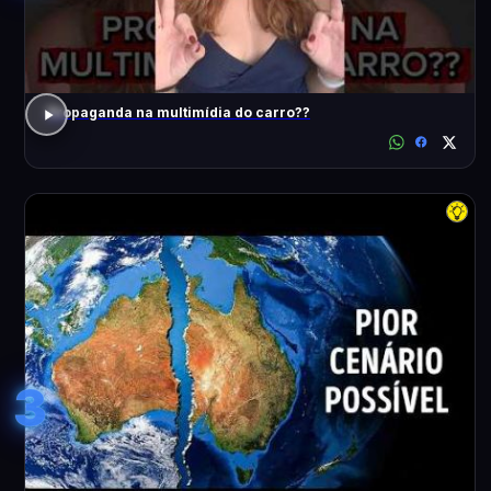
Propaganda na multimídia do carro??
3