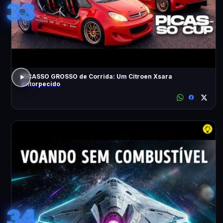
33
PICASSO GROSSO de Corrida: Um Citroen Xsara
Entorpecido
34