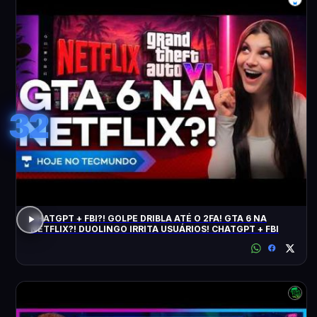
32
CHATGPT + FBI?! GOLPE DRIBLA ATÉ O 2FA! GTA 6 NA
NETFLIX?! DUOLINGO IRRITA USUÁRIOS! CHATGPT + FBI