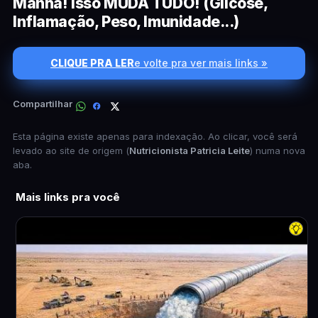
Manhã! Isso MUDA TUDO! (Glicose,
Inflamação, Peso, Imunidade...)
CLIQUE PRA LER
e volte pra ver mais links »
Compartilhar
Esta página existe apenas para indexação. Ao clicar, você será
levado ao site de origem (
Nutricionista Patricia Leite
) numa nova
aba.
Mais links pra você