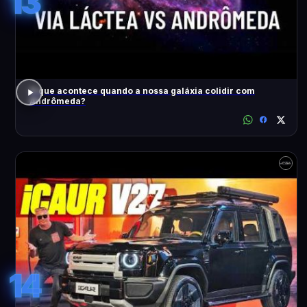
13
O que acontece quando a nossa galáxia colidir com
Andrômeda?
14