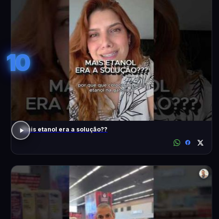
10
Mais etanol era a solução??