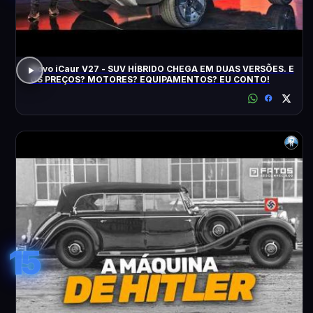
Novo iCaur V27 - SUV HÍBRIDO CHEGA EM DUAS VERSÕES. E
OS PREÇOS? MOTORES? EQUIPAMENTOS? EU CONTO!
15